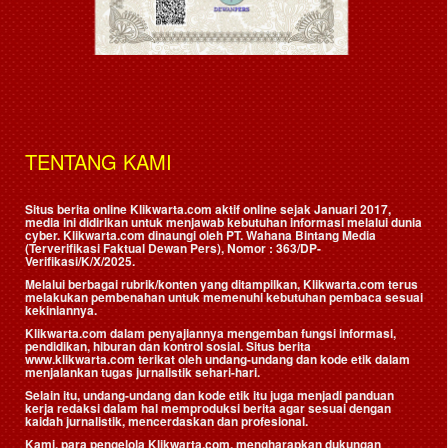
TENTANG KAMI
Situs berita online Klikwarta.com aktif online sejak Januari 2017,
media ini didirikan untuk menjawab kebutuhan informasi melalui dunia
cyber. Klikwarta.com dinaungi oleh
PT. Wahana Bintang Media
(Terverifikasi Faktual Dewan Pers)
, Nomor : 363/DP-
Verifikasi/K/X/2025.
Melalui berbagai rubrik/konten yang ditampilkan, Klikwarta.com terus
melakukan pembenahan untuk memenuhi kebutuhan pembaca sesuai
kekiniannya.
Klikwarta.com dalam penyajiannya mengemban fungsi informasi,
pendidikan, hiburan dan kontrol sosial. Situs berita
www.klikwarta.com terikat oleh undang-undang dan kode etik dalam
menjalankan tugas jurnalistik sehari-hari.
Selain itu, undang-undang dan kode etik itu juga menjadi panduan
kerja redaksi dalam hal memproduksi berita agar sesuai dengan
kaidah jurnalistik, mencerdaskan dan profesional.
Kami, para pengelola Klikwarta.com, mengharapkan dukungan