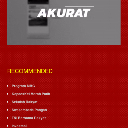
RECOMMENDED
Program MBG
KopdesKel Merah Putih
Sekolah Rakyat
Swasembada Pangan
TNI Bersama Rakyat
Investasi