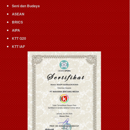
Seni dan Budaya
ASEAN
BRICS
AIPA
KTT G20
KTT IAF