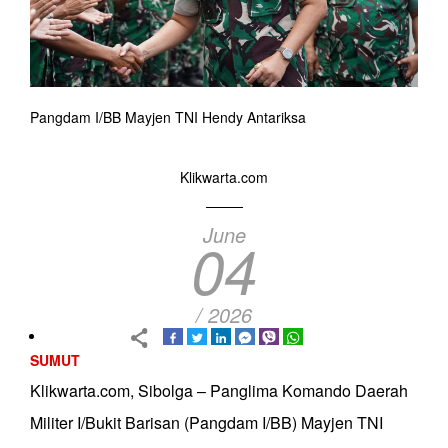
Pangdam I/BB Mayjen TNI Hendy Antariksa
Klikwarta.com
June
04
/ 2026
SUMUT
Klikwarta.com, Sibolga – Panglima Komando Daerah
Militer I/Bukit Barisan (Pangdam I/BB) Mayjen TNI