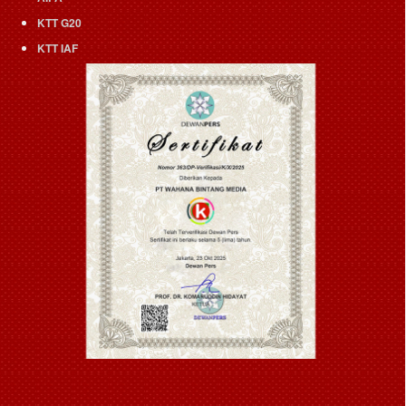
KTT G20
KTT IAF