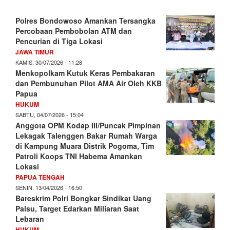
Polres Bondowoso Amankan Tersangka
Percobaan Pembobolan ATM dan
Pencurian di Tiga Lokasi
JAWA TIMUR
KAMIS, 30/07/2026 - 11:28
Menkopolkam Kutuk Keras Pembakaran
dan Pembunuhan Pilot AMA Air Oleh KKB
Papua
HUKUM
SABTU, 04/07/2026 - 15:04
Anggota OPM Kodap III/Puncak Pimpinan
Lekagak Talenggen Bakar Rumah Warga
di Kampung Muara Distrik Pogoma, Tim
Patroli Koops TNI Habema Amankan
Lokasi
PAPUA TENGAH
SENIN, 13/04/2026 - 16:50
Bareskrim Polri Bongkar Sindikat Uang
Palsu, Target Edarkan Miliaran Saat
Lebaran
HUKUM