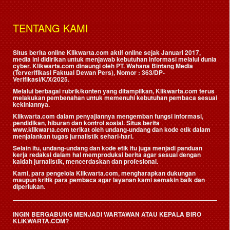
TENTANG KAMI
Situs berita online Klikwarta.com aktif online sejak Januari 2017,
media ini didirikan untuk menjawab kebutuhan informasi melalui dunia
cyber. Klikwarta.com dinaungi oleh
PT. Wahana Bintang Media
(Terverifikasi Faktual Dewan Pers)
, Nomor : 363/DP-
Verifikasi/K/X/2025.
Melalui berbagai rubrik/konten yang ditampilkan, Klikwarta.com terus
melakukan pembenahan untuk memenuhi kebutuhan pembaca sesuai
kekiniannya.
Klikwarta.com dalam penyajiannya mengemban fungsi informasi,
pendidikan, hiburan dan kontrol sosial. Situs berita
www.klikwarta.com terikat oleh undang-undang dan kode etik dalam
menjalankan tugas jurnalistik sehari-hari.
Selain itu, undang-undang dan kode etik itu juga menjadi panduan
kerja redaksi dalam hal memproduksi berita agar sesuai dengan
kaidah jurnalistik, mencerdaskan dan profesional.
Kami, para pengelola Klikwarta.com, mengharapkan dukungan
maupun kritik para pembaca agar layanan kami semakin baik dan
diperlukan.
INGIN BERGABUNG MENJADI WARTAWAN ATAU KEPALA BIRO
KLIKWARTA.COM?