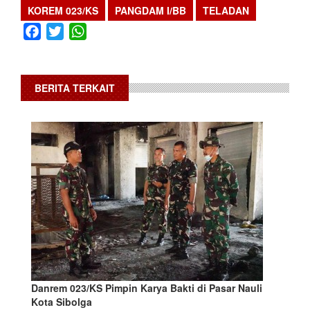
KOREM 023/KS
PANGDAM I/BB
TELADAN
Facebook
Twitter
WhatsApp
BERITA TERKAIT
Danrem 023/KS Pimpin Karya Bakti di Pasar Nauli
Kota Sibolga