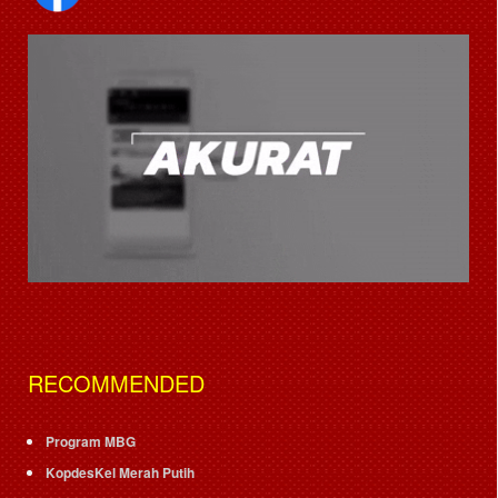
RECOMMENDED
Program MBG
KopdesKel Merah Putih