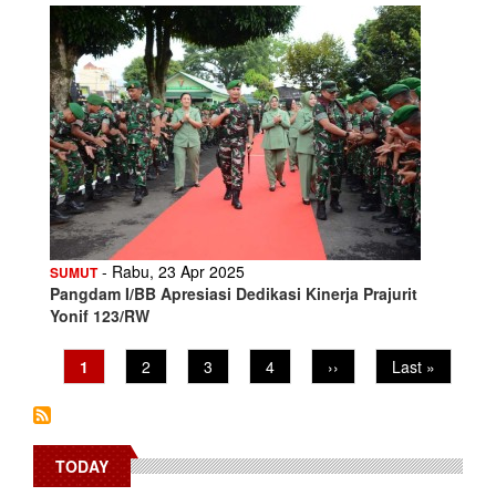
- Rabu, 23 Apr 2025
SUMUT
Pangdam I/BB Apresiasi Dedikasi Kinerja Prajurit
Yonif 123/RW
Pagination
Current
1
Page
2
Page
3
Page
4
Next
››
Last
Last »
page
page
page
TODAY