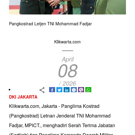
Pangkostrad Letjen TNI Mohammad Fadjar
Klikwarta.com
April
08
/ 2026
DKI JAKARTA
Klikwarta.com, Jakarta - Panglima Kostrad
(Pangkostrad) Letnan Jenderal TNI Mohammad
Fadjar, MPICT., menghadiri Serah Terima Jabatan
(Sertijab) tiga Panglima Komando Daerah Militer