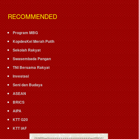
RECOMMENDED
Program MBG
KopdesKel Merah Putih
Sekolah Rakyat
Swasembada Pangan
TNI Bersama Rakyat
Investasi
Seni dan Budaya
ASEAN
BRICS
AIPA
KTT G20
KTT IAF