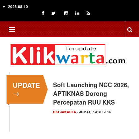
Skip
2026-08-10
to
main
content
UPDATE
Menkop Bawa Semangat
→
Koperasi ke Festival
Lembah Baliem Wamena
NASIONAL
- JUMAT, 7 AGU 2026