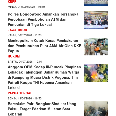
KEPRI
MINGGU, 09/08/2026 - 19:39
Polres Bondowoso Amankan Tersangka
Percobaan Pembobolan ATM dan
Pencurian di Tiga Lokasi
JAWA TIMUR
KAMIS, 30/07/2026 - 11:28
Menkopolkam Kutuk Keras Pembakaran
dan Pembunuhan Pilot AMA Air Oleh KKB
Papua
HUKUM
SABTU, 04/07/2026 - 15:04
Anggota OPM Kodap III/Puncak Pimpinan
Lekagak Talenggen Bakar Rumah Warga
di Kampung Muara Distrik Pogoma, Tim
Patroli Koops TNI Habema Amankan
Lokasi
PAPUA TENGAH
SENIN, 13/04/2026 - 16:50
Bareskrim Polri Bongkar Sindikat Uang
Palsu, Target Edarkan Miliaran Saat
Lebaran