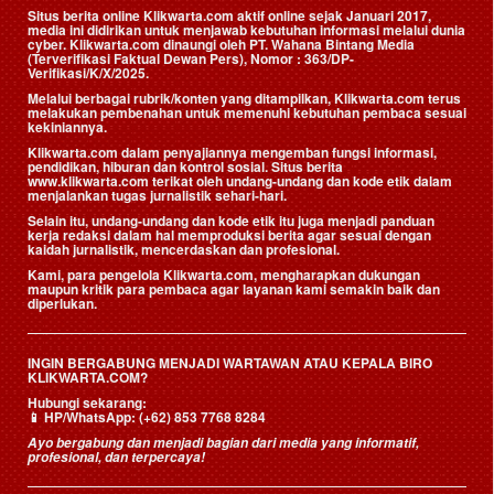
Situs berita online Klikwarta.com aktif online sejak Januari 2017,
media ini didirikan untuk menjawab kebutuhan informasi melalui dunia
cyber. Klikwarta.com dinaungi oleh
PT. Wahana Bintang Media
(Terverifikasi Faktual Dewan Pers)
, Nomor : 363/DP-
Verifikasi/K/X/2025.
Melalui berbagai rubrik/konten yang ditampilkan, Klikwarta.com terus
melakukan pembenahan untuk memenuhi kebutuhan pembaca sesuai
kekiniannya.
Klikwarta.com dalam penyajiannya mengemban fungsi informasi,
pendidikan, hiburan dan kontrol sosial. Situs berita
www.klikwarta.com terikat oleh undang-undang dan kode etik dalam
menjalankan tugas jurnalistik sehari-hari.
Selain itu, undang-undang dan kode etik itu juga menjadi panduan
kerja redaksi dalam hal memproduksi berita agar sesuai dengan
kaidah jurnalistik, mencerdaskan dan profesional.
Kami, para pengelola Klikwarta.com, mengharapkan dukungan
maupun kritik para pembaca agar layanan kami semakin baik dan
diperlukan.
INGIN BERGABUNG MENJADI WARTAWAN ATAU KEPALA BIRO
KLIKWARTA.COM?
Hubungi sekarang:
📱
HP/WhatsApp:
(+62) 853 7768 8284
Ayo bergabung dan menjadi bagian dari media yang informatif,
profesional, dan terpercaya!