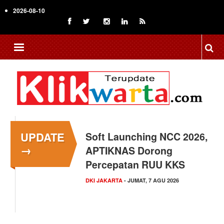
Skip
2026-08-10
to
main
content
UPDATE
Menkop Bawa Semangat
→
Koperasi ke Festival
Lembah Baliem Wamena
NASIONAL
- JUMAT, 7 AGU 2026