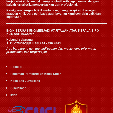
kerja redaksi dalam hal memproduksi berita agar sesuai dengan
kaidah jurnalistik, mencerdaskan dan profesional.
Kami, para pengelola Klikwarta.com, mengharapkan dukungan
maupun kritik para pembaca agar layanan kami semakin baik dan
diperlukan.
INGIN BERGABUNG MENJADI WARTAWAN ATAU KEPALA BIRO
KLIKWARTA.COM?
Hubungi sekarang:
📱
HP/WhatsApp:
(+62) 853 7768 8284
Ayo bergabung dan menjadi bagian dari media yang informatif,
profesional, dan terpercaya!
Redaksi
Pedoman Pemberitaan Media Siber
Kode Etik Jurnalistik
Disclaimer
Iklan