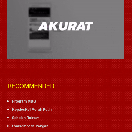
RECOMMENDED
Program MBG
KopdesKel Merah Putih
Sekolah Rakyat
Swasembada Pangan