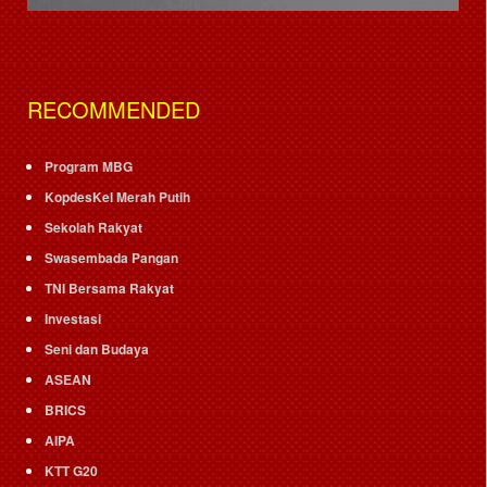
RECOMMENDED
Program MBG
KopdesKel Merah Putih
Sekolah Rakyat
Swasembada Pangan
TNI Bersama Rakyat
Investasi
Seni dan Budaya
ASEAN
BRICS
AIPA
KTT G20