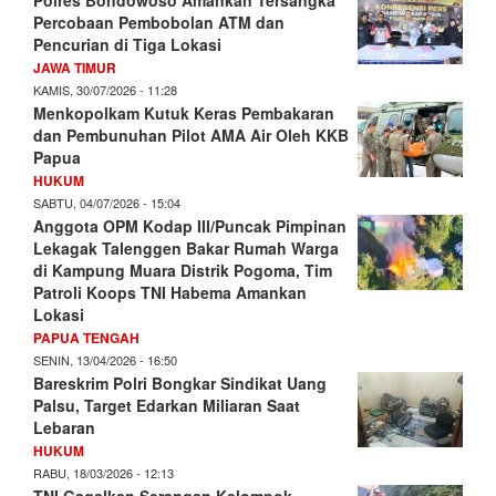
Percobaan Pembobolan ATM dan
Pencurian di Tiga Lokasi
JAWA TIMUR
KAMIS, 30/07/2026 - 11:28
Menkopolkam Kutuk Keras Pembakaran
dan Pembunuhan Pilot AMA Air Oleh KKB
Papua
HUKUM
SABTU, 04/07/2026 - 15:04
Anggota OPM Kodap III/Puncak Pimpinan
Lekagak Talenggen Bakar Rumah Warga
di Kampung Muara Distrik Pogoma, Tim
Patroli Koops TNI Habema Amankan
Lokasi
PAPUA TENGAH
SENIN, 13/04/2026 - 16:50
Bareskrim Polri Bongkar Sindikat Uang
Palsu, Target Edarkan Miliaran Saat
Lebaran
HUKUM
RABU, 18/03/2026 - 12:13
TNI Gagalkan Serangan Kelompok