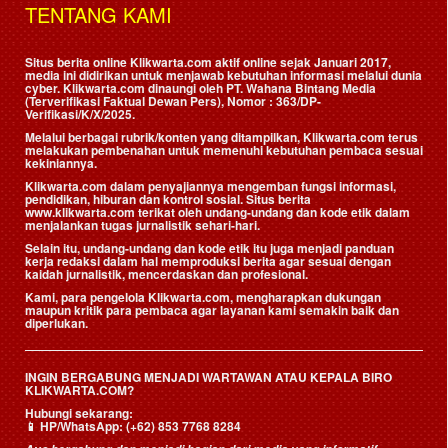
TENTANG KAMI
Situs berita online Klikwarta.com aktif online sejak Januari 2017,
media ini didirikan untuk menjawab kebutuhan informasi melalui dunia
cyber. Klikwarta.com dinaungi oleh
PT. Wahana Bintang Media
(Terverifikasi Faktual Dewan Pers)
, Nomor : 363/DP-
Verifikasi/K/X/2025.
Melalui berbagai rubrik/konten yang ditampilkan, Klikwarta.com terus
melakukan pembenahan untuk memenuhi kebutuhan pembaca sesuai
kekiniannya.
Klikwarta.com dalam penyajiannya mengemban fungsi informasi,
pendidikan, hiburan dan kontrol sosial. Situs berita
www.klikwarta.com terikat oleh undang-undang dan kode etik dalam
menjalankan tugas jurnalistik sehari-hari.
Selain itu, undang-undang dan kode etik itu juga menjadi panduan
kerja redaksi dalam hal memproduksi berita agar sesuai dengan
kaidah jurnalistik, mencerdaskan dan profesional.
Kami, para pengelola Klikwarta.com, mengharapkan dukungan
maupun kritik para pembaca agar layanan kami semakin baik dan
diperlukan.
INGIN BERGABUNG MENJADI WARTAWAN ATAU KEPALA BIRO
KLIKWARTA.COM?
Hubungi sekarang:
📱
HP/WhatsApp:
(+62) 853 7768 8284