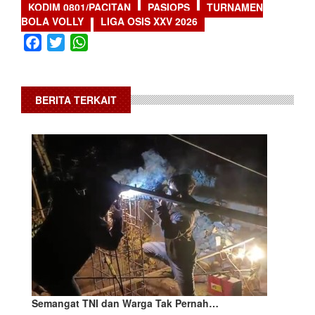
KODIM 0801/PACITAN
PASIOPS
TURNAMEN
BOLA VOLLY
LIGA OSIS XXV 2026
Facebook
Twitter
WhatsApp
BERITA TERKAIT
Semangat TNI dan Warga Tak Pernah…