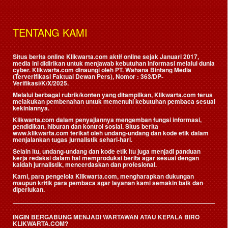
TENTANG KAMI
Situs berita online Klikwarta.com aktif online sejak Januari 2017,
media ini didirikan untuk menjawab kebutuhan informasi melalui dunia
cyber. Klikwarta.com dinaungi oleh
PT. Wahana Bintang Media
(Terverifikasi Faktual Dewan Pers)
, Nomor : 363/DP-
Verifikasi/K/X/2025.
Melalui berbagai rubrik/konten yang ditampilkan, Klikwarta.com terus
melakukan pembenahan untuk memenuhi kebutuhan pembaca sesuai
kekiniannya.
Klikwarta.com dalam penyajiannya mengemban fungsi informasi,
pendidikan, hiburan dan kontrol sosial. Situs berita
www.klikwarta.com terikat oleh undang-undang dan kode etik dalam
menjalankan tugas jurnalistik sehari-hari.
Selain itu, undang-undang dan kode etik itu juga menjadi panduan
kerja redaksi dalam hal memproduksi berita agar sesuai dengan
kaidah jurnalistik, mencerdaskan dan profesional.
Kami, para pengelola Klikwarta.com, mengharapkan dukungan
maupun kritik para pembaca agar layanan kami semakin baik dan
diperlukan.
INGIN BERGABUNG MENJADI WARTAWAN ATAU KEPALA BIRO
KLIKWARTA.COM?