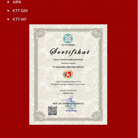
AIPA
KTT G20
KTT IAF