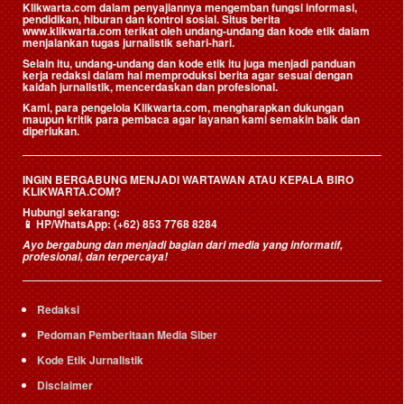
Klikwarta.com dalam penyajiannya mengemban fungsi informasi,
pendidikan, hiburan dan kontrol sosial. Situs berita
www.klikwarta.com terikat oleh undang-undang dan kode etik dalam
menjalankan tugas jurnalistik sehari-hari.
Selain itu, undang-undang dan kode etik itu juga menjadi panduan
kerja redaksi dalam hal memproduksi berita agar sesuai dengan
kaidah jurnalistik, mencerdaskan dan profesional.
Kami, para pengelola Klikwarta.com, mengharapkan dukungan
maupun kritik para pembaca agar layanan kami semakin baik dan
diperlukan.
INGIN BERGABUNG MENJADI WARTAWAN ATAU KEPALA BIRO
KLIKWARTA.COM?
Hubungi sekarang:
📱
HP/WhatsApp:
(+62) 853 7768 8284
Ayo bergabung dan menjadi bagian dari media yang informatif,
profesional, dan terpercaya!
Redaksi
Pedoman Pemberitaan Media Siber
Kode Etik Jurnalistik
Disclaimer