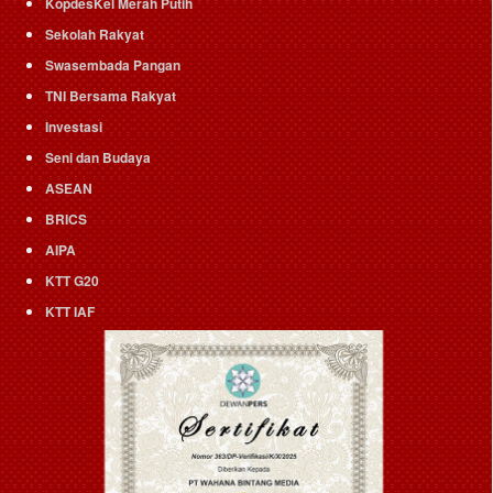
KopdesKel Merah Putih
Sekolah Rakyat
Swasembada Pangan
TNI Bersama Rakyat
Investasi
Seni dan Budaya
ASEAN
BRICS
AIPA
KTT G20
KTT IAF