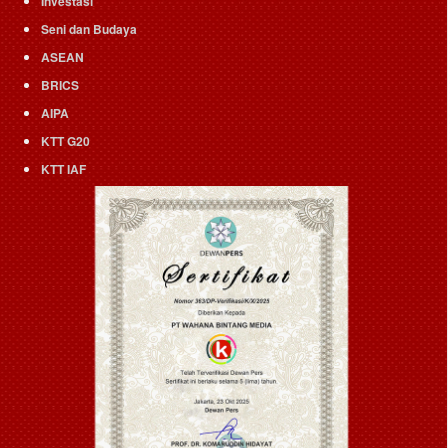
Investasi
Seni dan Budaya
ASEAN
BRICS
AIPA
KTT G20
KTT IAF