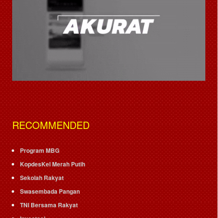
RECOMMENDED
Program MBG
KopdesKel Merah Putih
Sekolah Rakyat
Swasembada Pangan
TNI Bersama Rakyat