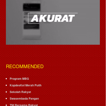
RECOMMENDED
Program MBG
KopdesKel Merah Putih
Sekolah Rakyat
Swasembada Pangan
TNI Bersama Rakyat