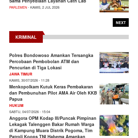
Sama Penyediaan Layanan Cath Lab
PARLEMEN
- KAMIS, 2 JUL 2026
NEXT
KRIMINAL
Polres Bondowoso Amankan Tersangka
Percobaan Pembobolan ATM dan
Pencurian di Tiga Lokasi
JAWA TIMUR
KAMIS, 30/07/2026 - 11:28
Menkopolkam Kutuk Keras Pembakaran
dan Pembunuhan Pilot AMA Air Oleh KKB
Papua
HUKUM
SABTU, 04/07/2026 - 15:04
Anggota OPM Kodap III/Puncak Pimpinan
Lekagak Talenggen Bakar Rumah Warga
di Kampung Muara Distrik Pogoma, Tim
Patroli Koops TNI Habema Amankan