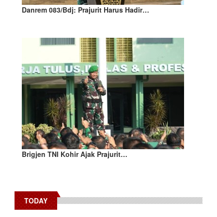
Danrem 083/Bdj: Prajurit Harus Hadir…
Brigjen TNI Kohir Ajak Prajurit…
TODAY