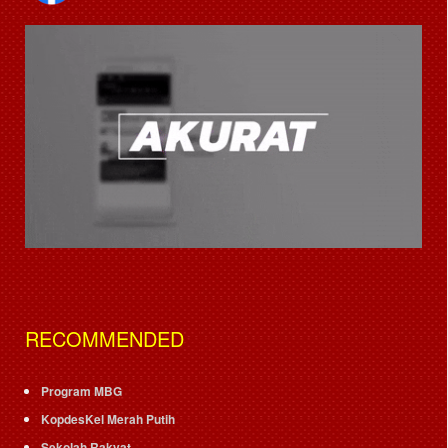
RECOMMENDED
Program MBG
KopdesKel Merah Putih
Sekolah Rakyat