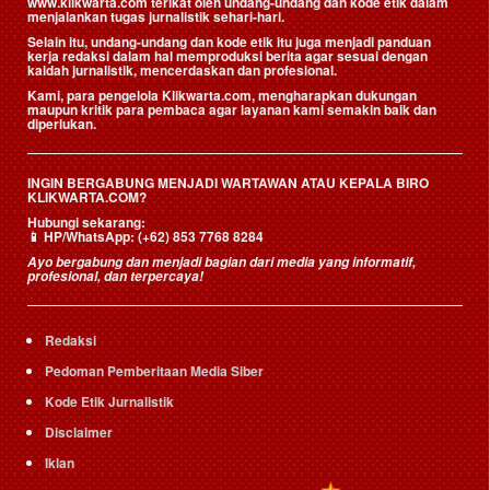
www.klikwarta.com terikat oleh undang-undang dan kode etik dalam
menjalankan tugas jurnalistik sehari-hari.
Selain itu, undang-undang dan kode etik itu juga menjadi panduan
kerja redaksi dalam hal memproduksi berita agar sesuai dengan
kaidah jurnalistik, mencerdaskan dan profesional.
Kami, para pengelola Klikwarta.com, mengharapkan dukungan
maupun kritik para pembaca agar layanan kami semakin baik dan
diperlukan.
INGIN BERGABUNG MENJADI WARTAWAN ATAU KEPALA BIRO
KLIKWARTA.COM?
Hubungi sekarang:
📱
HP/WhatsApp:
(+62) 853 7768 8284
Ayo bergabung dan menjadi bagian dari media yang informatif,
profesional, dan terpercaya!
Redaksi
Pedoman Pemberitaan Media Siber
Kode Etik Jurnalistik
Disclaimer
Iklan