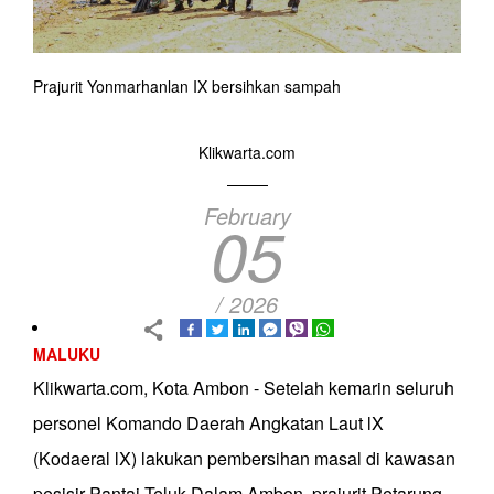
Prajurit Yonmarhanlan IX bersihkan sampah
Klikwarta.com
February
05
/ 2026
MALUKU
Klikwarta.com, Kota Ambon - Setelah kemarin seluruh
personel Komando Daerah Angkatan Laut lX
(Kodaeral lX) lakukan pembersihan masal di kawasan
pesisir Pantai Teluk Dalam Ambon, prajurit Petarung