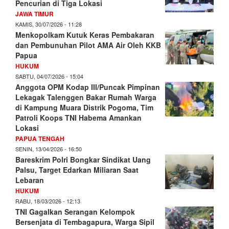
Pencurian di Tiga Lokasi
JAWA TIMUR
KAMIS, 30/07/2026 - 11:28
Menkopolkam Kutuk Keras Pembakaran
dan Pembunuhan Pilot AMA Air Oleh KKB
Papua
HUKUM
SABTU, 04/07/2026 - 15:04
Anggota OPM Kodap III/Puncak Pimpinan
Lekagak Talenggen Bakar Rumah Warga
di Kampung Muara Distrik Pogoma, Tim
Patroli Koops TNI Habema Amankan
Lokasi
PAPUA TENGAH
SENIN, 13/04/2026 - 16:50
Bareskrim Polri Bongkar Sindikat Uang
Palsu, Target Edarkan Miliaran Saat
Lebaran
HUKUM
RABU, 18/03/2026 - 12:13
TNI Gagalkan Serangan Kelompok
Bersenjata di Tembagapura, Warga Sipil