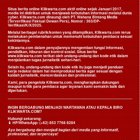
Situs berita online Klikwarta.com aktif online sejak Januari 2017,
media ini didirikan untuk menjawab kebutuhan informasi melalui dunia
cyber. Klikwarta.com dinaungi oleh
PT. Wahana Bintang Media
(Terverifikasi Faktual Dewan Pers)
, Nomor : 363/DP-
Verifikasi/K/X/2025.
Melalui berbagai rubrik/konten yang ditampilkan, Klikwarta.com terus
melakukan pembenahan untuk memenuhi kebutuhan pembaca sesuai
kekiniannya.
Klikwarta.com dalam penyajiannya mengemban fungsi informasi,
pendidikan, hiburan dan kontrol sosial. Situs berita
www.klikwarta.com terikat oleh undang-undang dan kode etik dalam
menjalankan tugas jurnalistik sehari-hari.
Selain itu, undang-undang dan kode etik itu juga menjadi panduan
kerja redaksi dalam hal memproduksi berita agar sesuai dengan
kaidah jurnalistik, mencerdaskan dan profesional.
Kami, para pengelola Klikwarta.com, mengharapkan dukungan
maupun kritik para pembaca agar layanan kami semakin baik dan
diperlukan.
INGIN BERGABUNG MENJADI WARTAWAN ATAU KEPALA BIRO
KLIKWARTA.COM?
Hubungi sekarang:
📱
HP/WhatsApp:
(+62) 853 7768 8284
Ayo bergabung dan menjadi bagian dari media yang informatif,
profesional, dan terpercaya!