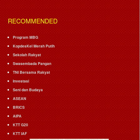
RECOMMENDED
Program MBG
KopdesKel Merah Putih
Sekolah Rakyat
Swasembada Pangan
TNI Bersama Rakyat
Investasi
Seni dan Budaya
ASEAN
BRICS
AIPA
KTT G20
KTT IAF