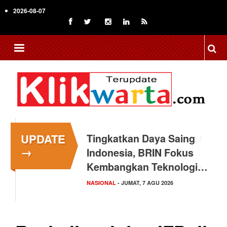
Skip
2026-08-07
to
main
content
UPDATE
Tingkatkan Daya Saing
→
Indonesia, BRIN Fokus
Kembangkan Teknologi…
NASIONAL
- JUMAT, 7 AGU 2026