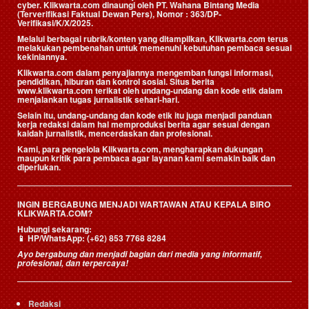
cyber. Klikwarta.com dinaungi oleh
PT. Wahana Bintang Media
(Terverifikasi Faktual Dewan Pers)
, Nomor : 363/DP-
Verifikasi/K/X/2025.
Melalui berbagai rubrik/konten yang ditampilkan, Klikwarta.com terus
melakukan pembenahan untuk memenuhi kebutuhan pembaca sesuai
kekiniannya.
Klikwarta.com dalam penyajiannya mengemban fungsi informasi,
pendidikan, hiburan dan kontrol sosial. Situs berita
www.klikwarta.com terikat oleh undang-undang dan kode etik dalam
menjalankan tugas jurnalistik sehari-hari.
Selain itu, undang-undang dan kode etik itu juga menjadi panduan
kerja redaksi dalam hal memproduksi berita agar sesuai dengan
kaidah jurnalistik, mencerdaskan dan profesional.
Kami, para pengelola Klikwarta.com, mengharapkan dukungan
maupun kritik para pembaca agar layanan kami semakin baik dan
diperlukan.
INGIN BERGABUNG MENJADI WARTAWAN ATAU KEPALA BIRO
KLIKWARTA.COM?
Hubungi sekarang:
📱
HP/WhatsApp:
(+62) 853 7768 8284
Ayo bergabung dan menjadi bagian dari media yang informatif,
profesional, dan terpercaya!
Redaksi