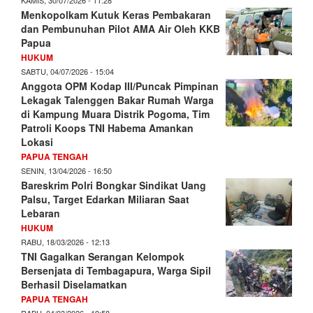
Menkopolkam Kutuk Keras Pembakaran
dan Pembunuhan Pilot AMA Air Oleh KKB
Papua
HUKUM
SABTU, 04/07/2026 - 15:04
Anggota OPM Kodap III/Puncak Pimpinan
Lekagak Talenggen Bakar Rumah Warga
di Kampung Muara Distrik Pogoma, Tim
Patroli Koops TNI Habema Amankan
Lokasi
PAPUA TENGAH
SENIN, 13/04/2026 - 16:50
Bareskrim Polri Bongkar Sindikat Uang
Palsu, Target Edarkan Miliaran Saat
Lebaran
HUKUM
RABU, 18/03/2026 - 12:13
TNI Gagalkan Serangan Kelompok
Bersenjata di Tembagapura, Warga Sipil
Berhasil Diselamatkan
PAPUA TENGAH
RABU, 04/03/2026 - 19:58