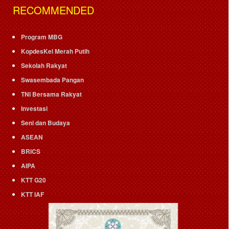
RECOMMENDED
Program MBG
KopdesKel Merah Putih
Sekolah Rakyat
Swasembada Pangan
TNI Bersama Rakyat
Investasi
Seni dan Budaya
ASEAN
BRICS
AIPA
KTT G20
KTT IAF