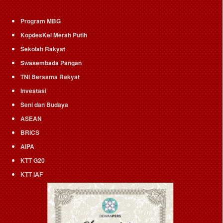
Program MBG
KopdesKel Merah Putih
Sekolah Rakyat
Swasembada Pangan
TNI Bersama Rakyat
Investasi
Seni dan Budaya
ASEAN
BRICS
AIPA
KTT G20
KTT IAF