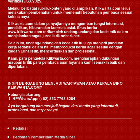
Verifikasi/K/X/2025.
Melalui berbagai rubrik/konten yang ditampilkan, Klikwarta.com terus
melakukan pembenahan untuk memenuhi kebutuhan pembaca sesuai
kekiniannya.
Klikwarta.com dalam penyajiannya mengemban fungsi informasi,
pendidikan, hiburan dan kontrol sosial. Situs berita
www.klikwarta.com terikat oleh undang-undang dan kode etik dalam
menjalankan tugas jurnalistik sehari-hari.
Selain itu, undang-undang dan kode etik itu juga menjadi panduan
kerja redaksi dalam hal memproduksi berita agar sesuai dengan
kaidah jurnalistik, mencerdaskan dan profesional.
Kami, para pengelola Klikwarta.com, mengharapkan dukungan
maupun kritik para pembaca agar layanan kami semakin baik dan
diperlukan.
INGIN BERGABUNG MENJADI WARTAWAN ATAU KEPALA BIRO
KLIKWARTA.COM?
Hubungi sekarang:
📱
HP/WhatsApp:
(+62) 853 7768 8284
Ayo bergabung dan menjadi bagian dari media yang informatif,
profesional, dan terpercaya!
Redaksi
Pedoman Pemberitaan Media Siber