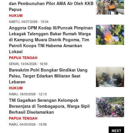
dan Pembunuhan Pilot AMA Air Oleh KKB
Papua
HUKUM
SABTU, 04/07/2026 - 15:04
Anggota OPM Kodap III/Puncak Pimpinan
Lekagak Talenggen Bakar Rumah Warga
di Kampung Muara Distrik Pogoma, Tim
Patroli Koops TNI Habema Amankan
Lokasi
PAPUA TENGAH
SENIN, 13/04/2026 - 16:50
Bareskrim Polri Bongkar Sindikat Uang
Palsu, Target Edarkan Miliaran Saat
Lebaran
HUKUM
RABU, 18/03/2026 - 12:13
TNI Gagalkan Serangan Kelompok
Bersenjata di Tembagapura, Warga Sipil
Berhasil Diselamatkan
PAPUA TENGAH
RABU, 04/03/2026 - 19:58
NEXT