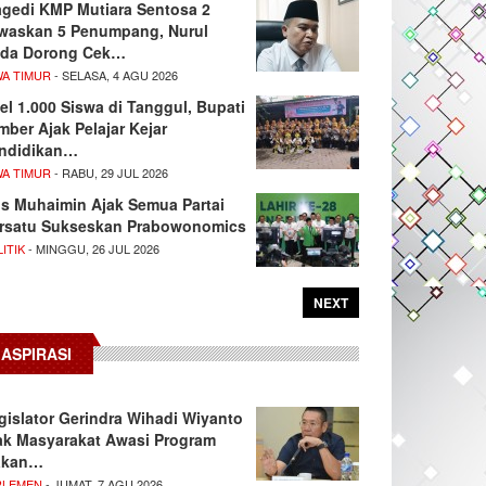
agedi KMP Mutiara Sentosa 2
waskan 5 Penumpang, Nurul
da Dorong Cek…
WA TIMUR
- SELASA, 4 AGU 2026
el 1.000 Siswa di Tanggul, Bupati
mber Ajak Pelajar Kejar
ndidikan…
WA TIMUR
- RABU, 29 JUL 2026
s Muhaimin Ajak Semua Partai
rsatu Sukseskan Prabowonomics
ITIK
- MINGGU, 26 JUL 2026
NEXT
ASPIRASI
gislator Gerindra Wihadi Wiyanto
ak Masyarakat Awasi Program
akan…
RLEMEN
- JUMAT, 7 AGU 2026