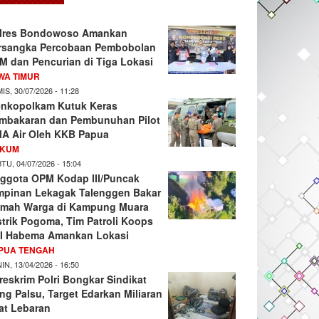
lres Bondowoso Amankan
rsangka Percobaan Pembobolan
M dan Pencurian di Tiga Lokasi
WA TIMUR
IS, 30/07/2026 - 11:28
nkopolkam Kutuk Keras
mbakaran dan Pembunuhan Pilot
A Air Oleh KKB Papua
KUM
TU, 04/07/2026 - 15:04
ggota OPM Kodap III/Puncak
mpinan Lekagak Talenggen Bakar
mah Warga di Kampung Muara
strik Pogoma, Tim Patroli Koops
I Habema Amankan Lokasi
PUA TENGAH
IN, 13/04/2026 - 16:50
reskrim Polri Bongkar Sindikat
ng Palsu, Target Edarkan Miliaran
at Lebaran