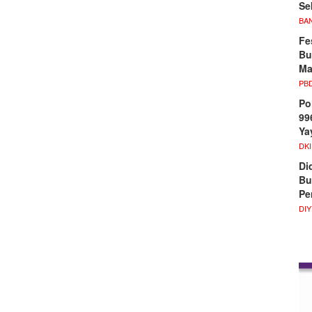
Se
BA
Fe
Bu
Ma
PB
Po
99
Ya
DKI
Di
Bu
Pe
DIY