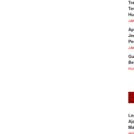
Tr
Te
Hu
JA
Ap
Je
Pe
JA
Gu
Be
POL
Le
Aj
M
PA