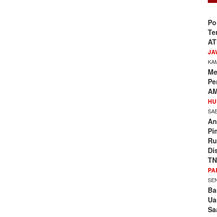
Po
Te
AT
JA
KAM
Me
Pe
AM
HU
SAB
An
Pi
Ru
Di
TN
PA
SEN
Ba
Ua
Sa