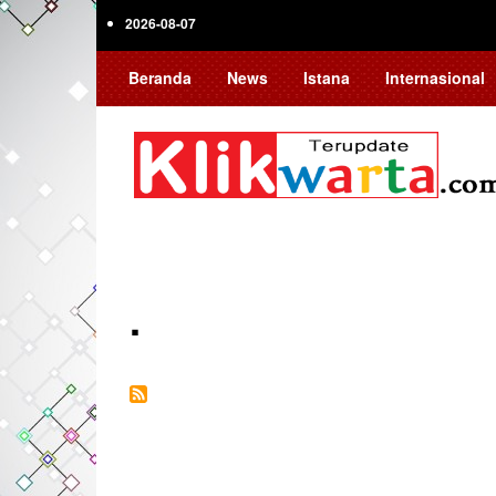
Skip
2026-08-07
to
main
Beranda
News
Istana
Internasional
content
.