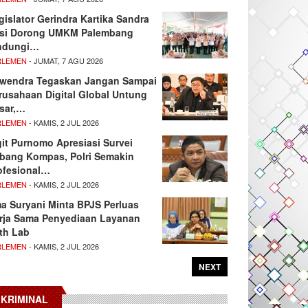
gislator Gerindra Kartika Sandra
si Dorong UMKM Palembang
ndungi…
RLEMEN
- JUMAT, 7 AGU 2026
wendra Tegaskan Jangan Sampai
rusahaan Digital Global Untung
sar,…
RLEMEN
- KAMIS, 2 JUL 2026
git Purnomo Apresiasi Survei
tbang Kompas, Polri Semakin
ofesional…
RLEMEN
- KAMIS, 2 JUL 2026
ma Suryani Minta BPJS Perluas
rja Sama Penyediaan Layanan
th Lab
RLEMEN
- KAMIS, 2 JUL 2026
NEXT
KRIMINAL