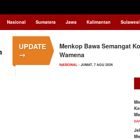
Nasional
Sumatera
Jawa
Kalimantan
Sulawesi
UPDATE
Menkop Bawa Semangat Kop
→
Wamena
NASIONAL
- JUMAT, 7 AGU 2026
Me
Ke
Me
BA
Je
Me