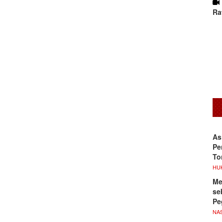
Ra
As
Pe
To
HU
Me
se
Pe
NA