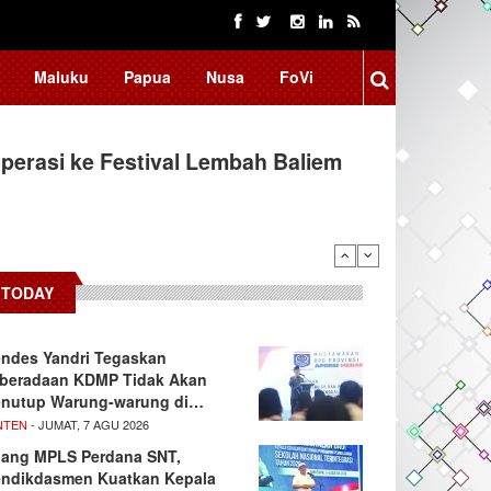
Maluku
Papua
Nusa
FoVi
erasi ke Festival Lembah Baliem
TODAY
ndes Yandri Tegaskan
beradaan KDMP Tidak Akan
nutup Warung-warung di…
NTEN
- JUMAT, 7 AGU 2026
lang MPLS Perdana SNT,
ndikdasmen Kuatkan Kepala