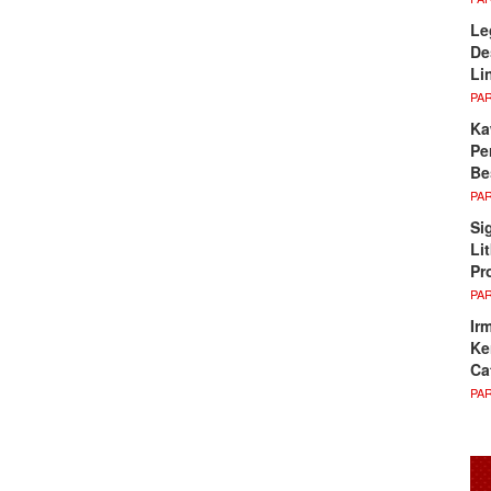
Le
De
Li
PA
Ka
Pe
Be
PA
Si
Li
Pr
PA
Ir
Ke
Ca
PA