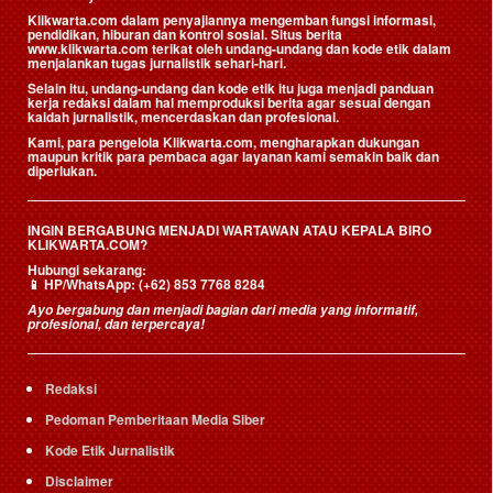
Klikwarta.com dalam penyajiannya mengemban fungsi informasi,
pendidikan, hiburan dan kontrol sosial. Situs berita
www.klikwarta.com terikat oleh undang-undang dan kode etik dalam
menjalankan tugas jurnalistik sehari-hari.
Selain itu, undang-undang dan kode etik itu juga menjadi panduan
kerja redaksi dalam hal memproduksi berita agar sesuai dengan
kaidah jurnalistik, mencerdaskan dan profesional.
Kami, para pengelola Klikwarta.com, mengharapkan dukungan
maupun kritik para pembaca agar layanan kami semakin baik dan
diperlukan.
INGIN BERGABUNG MENJADI WARTAWAN ATAU KEPALA BIRO
KLIKWARTA.COM?
Hubungi sekarang:
📱
HP/WhatsApp:
(+62) 853 7768 8284
Ayo bergabung dan menjadi bagian dari media yang informatif,
profesional, dan terpercaya!
Redaksi
Pedoman Pemberitaan Media Siber
Kode Etik Jurnalistik
Disclaimer