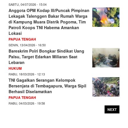
SABTU, 04/07/2026 - 15:04
Anggota OPM Kodap III/Puncak Pimpinan
Lekagak Talenggen Bakar Rumah Warga
di Kampung Muara Distrik Pogoma, Tim
Patroli Koops TNI Habema Amankan
Lokasi
PAPUA TENGAH
SENIN, 13/04/2026 - 16:50
Bareskrim Polri Bongkar Sindikat Uang
Palsu, Target Edarkan Miliaran Saat
Lebaran
HUKUM
RABU, 18/03/2026 - 12:13
TNI Gagalkan Serangan Kelompok
Bersenjata di Tembagapura, Warga Sipil
Berhasil Diselamatkan
PAPUA TENGAH
RABU, 04/03/2026 - 19:58
NEXT