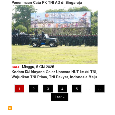
Penerimaan Cata PK TNI AD di Singaraja
- Minggu, 5 Okt 2025
BALI
Kodam IX/Udayana Gelar Upacara HUT ke-80 TNI,
Wujudkan TNI Prima, TNI Rakyat, Indonesia Maju
Pagination
Current
1
Page
2
Page
3
Page
4
Page
5
…
Next
››
page
page
Last
Last »
page