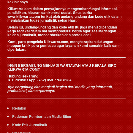
kekiniannya.
Klikwarta.com dalam penyajiannya mengemban fungsi informasi,
pendidikan, hiburan dan kontrol sosial. Situs berita
www.klikwarta.com terikat oleh undang-undang dan kode etik dalam
menjalankan tugas jurnalistik sehari-hari.
Selain itu, undang-undang dan kode etik itu juga menjadi panduan
kerja redaksi dalam hal memproduksi berita agar sesuai dengan
kaidah jurnalistik, mencerdaskan dan profesional.
Kami, para pengelola Klikwarta.com, mengharapkan dukungan
maupun kritik para pembaca agar layanan kami semakin baik dan
diperlukan.
INGIN BERGABUNG MENJADI WARTAWAN ATAU KEPALA BIRO
KLIKWARTA.COM?
Hubungi sekarang:
📱
HP/WhatsApp:
(+62) 853 7768 8284
Ayo bergabung dan menjadi bagian dari media yang informatif,
profesional, dan terpercaya!
Redaksi
Pedoman Pemberitaan Media Siber
Kode Etik Jurnalistik
Disclaimer