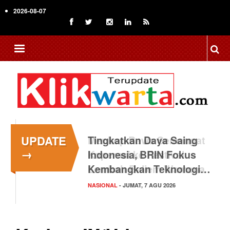
Skip
2026-08-07
to
main
content
UPDATE
Tingkatkan Daya Saing
→
Indonesia, BRIN Fokus
Kembangkan Teknologi…
NASIONAL
- JUMAT, 7 AGU 2026