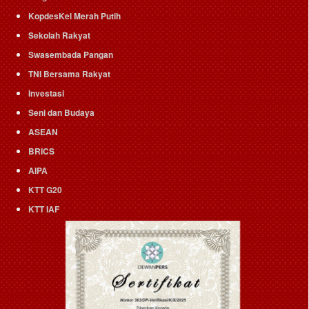
KopdesKel Merah Putih
Sekolah Rakyat
Swasembada Pangan
TNI Bersama Rakyat
Investasi
Seni dan Budaya
ASEAN
BRICS
AIPA
KTT G20
KTT IAF