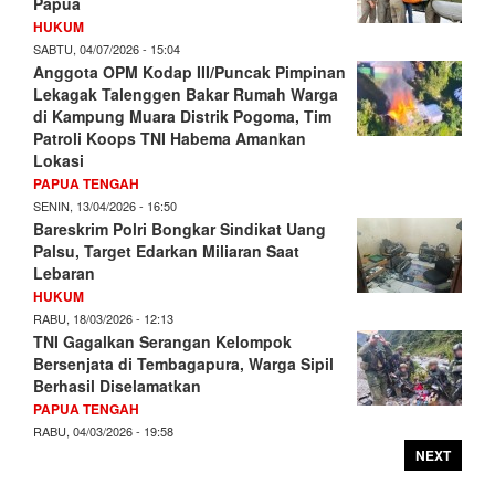
Papua
HUKUM
SABTU, 04/07/2026 - 15:04
Anggota OPM Kodap III/Puncak Pimpinan
Lekagak Talenggen Bakar Rumah Warga
di Kampung Muara Distrik Pogoma, Tim
Patroli Koops TNI Habema Amankan
Lokasi
PAPUA TENGAH
SENIN, 13/04/2026 - 16:50
Bareskrim Polri Bongkar Sindikat Uang
Palsu, Target Edarkan Miliaran Saat
Lebaran
HUKUM
RABU, 18/03/2026 - 12:13
TNI Gagalkan Serangan Kelompok
Bersenjata di Tembagapura, Warga Sipil
Berhasil Diselamatkan
PAPUA TENGAH
RABU, 04/03/2026 - 19:58
NEXT