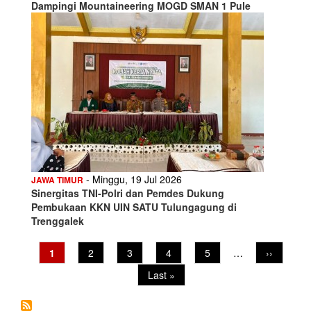
Dampingi Mountaineering MOGD SMAN 1 Pule
- Minggu, 19 Jul 2026
JAWA TIMUR
Sinergitas TNI-Polri dan Pemdes Dukung
Pembukaan KKN UIN SATU Tulungagung di
Trenggalek
Pagination
Current
1
Page
2
Page
3
Page
4
Page
5
…
Next
››
page
page
Last
Last »
page