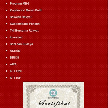
Program MBG
KopdesKel Merah Putih
Sekolah Rakyat
Swasembada Pangan
TNI Bersama Rakyat
Investasi
Seni dan Budaya
ASEAN
BRICS
AIPA
KTT G20
KTT IAF