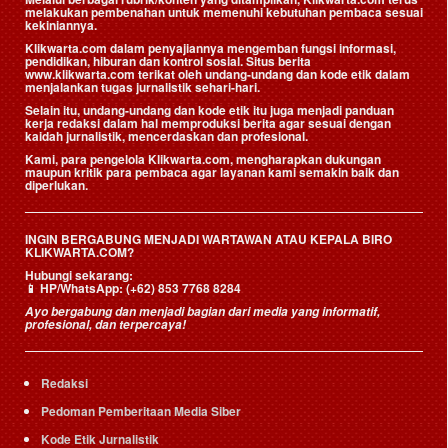
melakukan pembenahan untuk memenuhi kebutuhan pembaca sesuai
kekiniannya.
Klikwarta.com dalam penyajiannya mengemban fungsi informasi,
pendidikan, hiburan dan kontrol sosial. Situs berita
www.klikwarta.com terikat oleh undang-undang dan kode etik dalam
menjalankan tugas jurnalistik sehari-hari.
Selain itu, undang-undang dan kode etik itu juga menjadi panduan
kerja redaksi dalam hal memproduksi berita agar sesuai dengan
kaidah jurnalistik, mencerdaskan dan profesional.
Kami, para pengelola Klikwarta.com, mengharapkan dukungan
maupun kritik para pembaca agar layanan kami semakin baik dan
diperlukan.
INGIN BERGABUNG MENJADI WARTAWAN ATAU KEPALA BIRO
KLIKWARTA.COM?
Hubungi sekarang:
📱
HP/WhatsApp:
(+62) 853 7768 8284
Ayo bergabung dan menjadi bagian dari media yang informatif,
profesional, dan terpercaya!
Redaksi
Pedoman Pemberitaan Media Siber
Kode Etik Jurnalistik