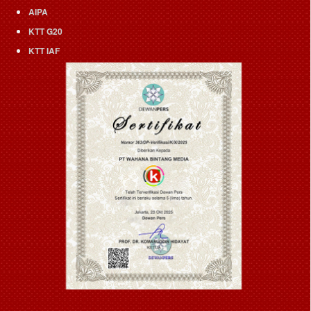
AIPA
KTT G20
KTT IAF