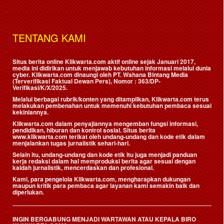
TENTANG KAMI
Situs berita online Klikwarta.com aktif online sejak Januari 2017,
media ini didirikan untuk menjawab kebutuhan informasi melalui dunia
cyber. Klikwarta.com dinaungi oleh
PT. Wahana Bintang Media
(Terverifikasi Faktual Dewan Pers)
, Nomor : 363/DP-
Verifikasi/K/X/2025.
Melalui berbagai rubrik/konten yang ditampilkan, Klikwarta.com terus
melakukan pembenahan untuk memenuhi kebutuhan pembaca sesuai
kekiniannya.
Klikwarta.com dalam penyajiannya mengemban fungsi informasi,
pendidikan, hiburan dan kontrol sosial. Situs berita
www.klikwarta.com terikat oleh undang-undang dan kode etik dalam
menjalankan tugas jurnalistik sehari-hari.
Selain itu, undang-undang dan kode etik itu juga menjadi panduan
kerja redaksi dalam hal memproduksi berita agar sesuai dengan
kaidah jurnalistik, mencerdaskan dan profesional.
Kami, para pengelola Klikwarta.com, mengharapkan dukungan
maupun kritik para pembaca agar layanan kami semakin baik dan
diperlukan.
INGIN BERGABUNG MENJADI WARTAWAN ATAU KEPALA BIRO