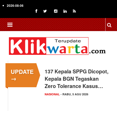
Skip
2026-08-06
to
main
content
UPDATE
137 Kepala SPPG Dicopot,
Siswa Sekolah Rakyat
→
Kepala BGN Tegaskan
Makassar Raih Prestasi
Zero Tolerance Kasus…
Akademik Tingkat
Nasional
NASIONAL
- RABU, 5 AGU 2026
SULAWESI SELATAN
- SELASA, 4 AGU 2026