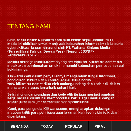
TENTANG KAMI
Situs berita online Klikwarta.com aktif online sejak Januari 2017,
media ini didirikan untuk menjawab kebutuhan informasi melalui dunia
cyber. Klikwarta.com dinaungi oleh
PT. Wahana Bintang Media
(Terverifikasi Faktual Dewan Pers)
, Nomor : 363/DP-
Verifikasi/K/X/2025.
Melalui berbagai rubrik/konten yang ditampilkan, Klikwarta.com terus
melakukan pembenahan untuk memenuhi kebutuhan pembaca sesuai
kekiniannya.
Klikwarta.com dalam penyajiannya mengemban fungsi informasi,
pendidikan, hiburan dan kontrol sosial. Situs berita
www.klikwarta.com terikat oleh undang-undang dan kode etik dalam
menjalankan tugas jurnalistik sehari-hari.
Selain itu, undang-undang dan kode etik itu juga menjadi panduan
kerja redaksi dalam hal memproduksi berita agar sesuai dengan
kaidah jurnalistik, mencerdaskan dan profesional.
Kami, para pengelola Klikwarta.com, mengharapkan dukungan
maupun kritik para pembaca agar layanan kami semakin baik dan
diperlukan.
BERANDA
TODAY
POPULAR
VIRAL