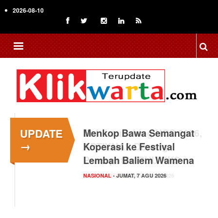
Skip
2026-08-10
to
main
content
UPDATE
Menkop Bawa Semangat
→
Koperasi ke Festival
Lembah Baliem Wamena
NASIONAL
- JUMAT, 7 AGU 2026