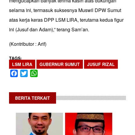
mengucapkan banyak terima kasih atas dukungan
selama ini, termasuk suksesnya Muswil DPW Sumut
atas kerja keras DPP LSM LIRA, terutama kedua figur
ini (Jusuf dan Adam),” terang Sam’an.
(Kontributor : Arif)
TAGS
LSM LIRA
GUBERNUR SUMUT
JUSUF RIZAL
Facebook
Twitter
WhatsApp
BERITA TERKAIT