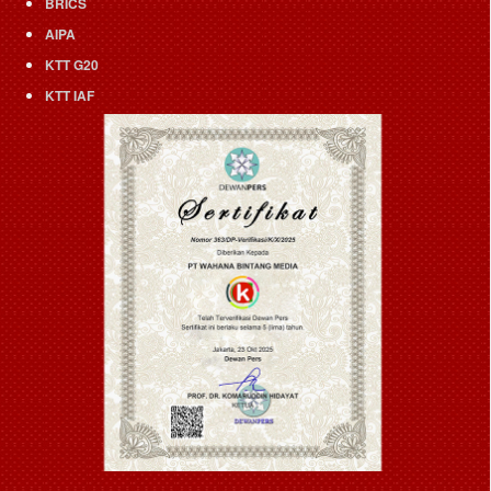
BRICS
AIPA
KTT G20
KTT IAF