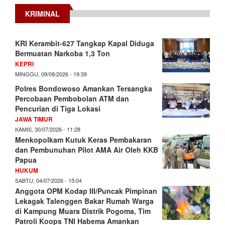
KRIMINAL
KRI Kerambit-627 Tangkap Kapal Diduga
Bermuatan Narkoba 1,3 Ton
KEPRI
MINGGU, 09/08/2026 - 19:39
Polres Bondowoso Amankan Tersangka
Percobaan Pembobolan ATM dan
Pencurian di Tiga Lokasi
JAWA TIMUR
KAMIS, 30/07/2026 - 11:28
Menkopolkam Kutuk Keras Pembakaran
dan Pembunuhan Pilot AMA Air Oleh KKB
Papua
HUKUM
SABTU, 04/07/2026 - 15:04
Anggota OPM Kodap III/Puncak Pimpinan
Lekagak Talenggen Bakar Rumah Warga
di Kampung Muara Distrik Pogoma, Tim
Patroli Koops TNI Habema Amankan