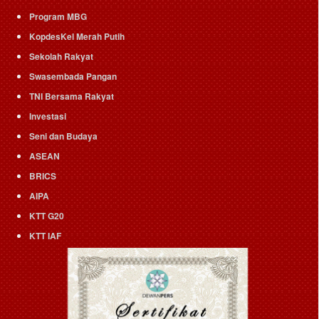
Program MBG
KopdesKel Merah Putih
Sekolah Rakyat
Swasembada Pangan
TNI Bersama Rakyat
Investasi
Seni dan Budaya
ASEAN
BRICS
AIPA
KTT G20
KTT IAF