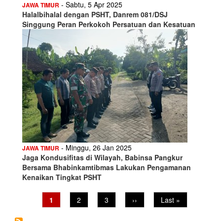
- Sabtu, 5 Apr 2025
JAWA TIMUR
Halalbihalal dengan PSHT, Danrem 081/DSJ
Singgung Peran Perkokoh Persatuan dan Kesatuan
- Minggu, 26 Jan 2025
JAWA TIMUR
Jaga Kondusifitas di Wilayah, Babinsa Pangkur
Bersama Bhabinkamtibmas Lakukan Pengamanan
Kenaikan Tingkat PSHT
Pagination
Current
1
Page
2
Page
3
Next
››
Last
Last »
page
page
page