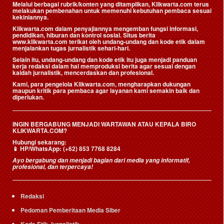
Melalui berbagai rubrik/konten yang ditampilkan, Klikwarta.com terus
melakukan pembenahan untuk memenuhi kebutuhan pembaca sesuai
kekiniannya.
Klikwarta.com dalam penyajiannya mengemban fungsi informasi,
pendidikan, hiburan dan kontrol sosial. Situs berita
www.klikwarta.com terikat oleh undang-undang dan kode etik dalam
menjalankan tugas jurnalistik sehari-hari.
Selain itu, undang-undang dan kode etik itu juga menjadi panduan
kerja redaksi dalam hal memproduksi berita agar sesuai dengan
kaidah jurnalistik, mencerdaskan dan profesional.
Kami, para pengelola Klikwarta.com, mengharapkan dukungan
maupun kritik para pembaca agar layanan kami semakin baik dan
diperlukan.
INGIN BERGABUNG MENJADI WARTAWAN ATAU KEPALA BIRO
KLIKWARTA.COM?
Hubungi sekarang:
📱
HP/WhatsApp:
(+62) 853 7768 8284
Ayo bergabung dan menjadi bagian dari media yang informatif,
profesional, dan terpercaya!
Redaksi
Pedoman Pemberitaan Media Siber
Kode Etik Jurnalistik