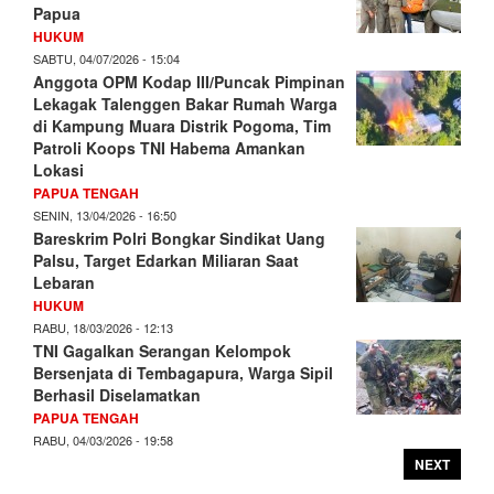
Papua
HUKUM
SABTU, 04/07/2026 - 15:04
Anggota OPM Kodap III/Puncak Pimpinan
Lekagak Talenggen Bakar Rumah Warga
di Kampung Muara Distrik Pogoma, Tim
Patroli Koops TNI Habema Amankan
Lokasi
PAPUA TENGAH
SENIN, 13/04/2026 - 16:50
Bareskrim Polri Bongkar Sindikat Uang
Palsu, Target Edarkan Miliaran Saat
Lebaran
HUKUM
RABU, 18/03/2026 - 12:13
TNI Gagalkan Serangan Kelompok
Bersenjata di Tembagapura, Warga Sipil
Berhasil Diselamatkan
PAPUA TENGAH
RABU, 04/03/2026 - 19:58
NEXT