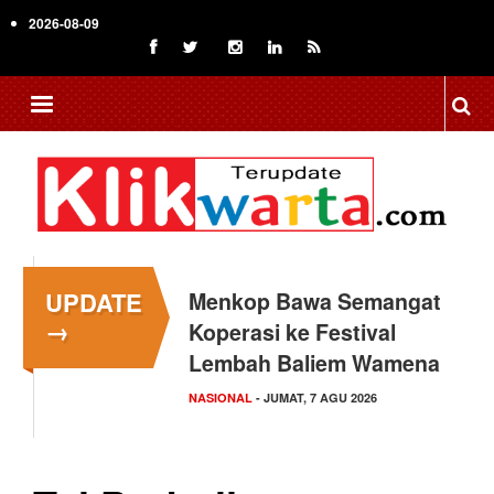
Skip
2026-08-09
to
main
content
UPDATE
Menkop Bawa Semangat
Tingkatkan Daya Saing
→
Koperasi ke Festival
Indonesia, BRIN Fokus
Lembah Baliem Wamena
Kembangkan Teknologi…
NASIONAL
NASIONAL
- JUMAT, 7 AGU 2026
- JUMAT, 7 AGU 2026