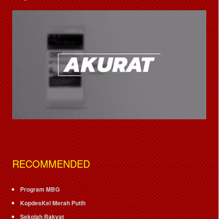
RECOMMENDED
Program MBG
KopdesKel Merah Putih
Sekolah Rakyat