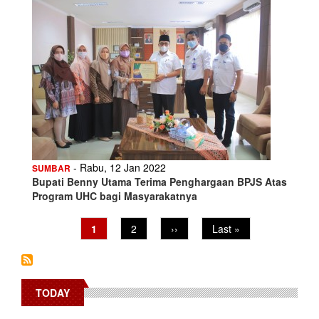
- Rabu, 12 Jan 2022
SUMBAR
Bupati Benny Utama Terima Penghargaan BPJS Atas
Program UHC bagi Masyarakatnya
Pagination
Current
1
Page
2
Next
››
Last
Last »
page
page
page
TODAY