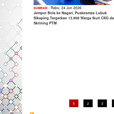
- Rabu, 24 Jun 2026
SUMBAR
Jemput Bola ke Nagari, Puskesmas Lubuk
Sikaping Targetkan 13.908 Warga Ikuti CKG d
Skrining PTM
Current
1
Page
2
Page
3
page