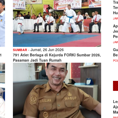
Tr
Te
Hu
JA
Ap
Je
Pe
JA
Gu
- Jumat, 26 Jun 2026
SUMBAR
Be
1
791 Atlet Berlaga di Kejurda FORKI Sumbar 2026,
Pasaman Jadi Tuan Rumah
POL
Le
Aj
M
PA