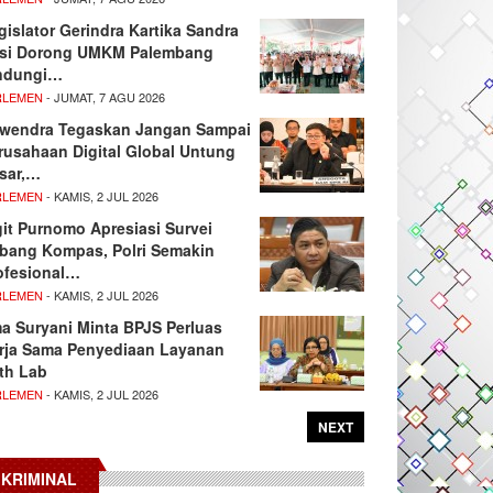
gislator Gerindra Kartika Sandra
si Dorong UMKM Palembang
ndungi…
RLEMEN
- JUMAT, 7 AGU 2026
wendra Tegaskan Jangan Sampai
rusahaan Digital Global Untung
sar,…
RLEMEN
- KAMIS, 2 JUL 2026
git Purnomo Apresiasi Survei
tbang Kompas, Polri Semakin
ofesional…
RLEMEN
- KAMIS, 2 JUL 2026
ma Suryani Minta BPJS Perluas
rja Sama Penyediaan Layanan
th Lab
RLEMEN
- KAMIS, 2 JUL 2026
NEXT
KRIMINAL