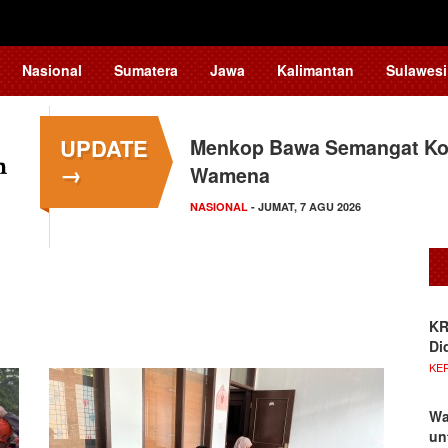
Nasional
Sumatera
Jawa
Kalimantan
Sulawesi
UPDATE
Menkop Bawa Semangat Kop
→
Wamena
NASIONAL
- JUMAT, 7 AGU 2026
KR
Di
KE
Wa
un