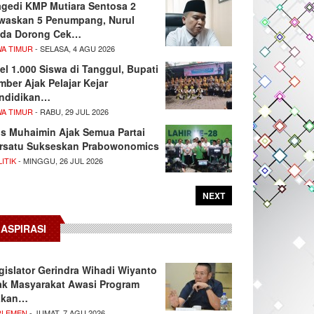
agedi KMP Mutiara Sentosa 2
waskan 5 Penumpang, Nurul
da Dorong Cek…
WA TIMUR
- SELASA, 4 AGU 2026
el 1.000 Siswa di Tanggul, Bupati
mber Ajak Pelajar Kejar
ndidikan…
WA TIMUR
- RABU, 29 JUL 2026
s Muhaimin Ajak Semua Partai
rsatu Sukseskan Prabowonomics
ITIK
- MINGGU, 26 JUL 2026
NEXT
ASPIRASI
gislator Gerindra Wihadi Wiyanto
ak Masyarakat Awasi Program
akan…
RLEMEN
- JUMAT, 7 AGU 2026