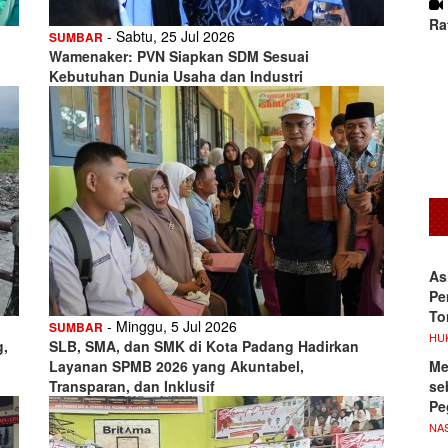
Ra
- Sabtu, 25 Jul 2026
SUMBAR
Wamenaker: PVN Siapkan SDM Sesuai
Kebutuhan Dunia Usaha dan Industri
As
Pe
To
- Minggu, 5 Jul 2026
SUMBAR
HU
g,
SLB, SMA, dan SMK di Kota Padang Hadirkan
Me
Layanan SPMB 2026 yang Akuntabel,
se
Transparan, dan Inklusif
Pe
NA