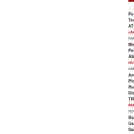
Po
Te
AT
JA
KAM
Me
Pe
AM
HU
SAB
An
Pi
Ru
Di
TN
PA
SEN
Ba
Ua
Sa