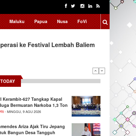
Maluku
Papua
Nusa
FoVi
erasi ke Festival Lembah Baliem
TODAY
I Kerambit-627 Tangkap Kapal
duga Bermuatan Narkoba 1,3 Ton
PRI
- MINGGU, 9 AGU 2026
mendes Ariza Ajak Tiru Jepang
tuk Bangun Desa Tangguh