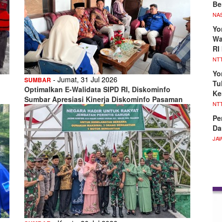
Be
NA
Yo
Wa
RI
NT
Yo
- Jumat, 31 Jul 2026
SUMBAR
Tu
Optimalkan E-Walidata SIPD RI, Diskominfo
Ke
Sumbar Apresiasi Kinerja Diskominfo Pasaman
NT
Pe
Da
JA