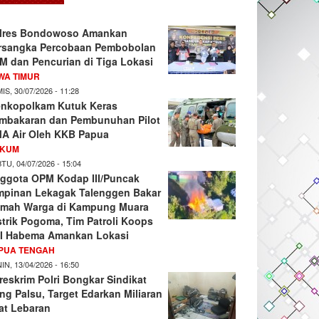
lres Bondowoso Amankan
rsangka Percobaan Pembobolan
M dan Pencurian di Tiga Lokasi
WA TIMUR
IS, 30/07/2026 - 11:28
nkopolkam Kutuk Keras
mbakaran dan Pembunuhan Pilot
A Air Oleh KKB Papua
KUM
TU, 04/07/2026 - 15:04
ggota OPM Kodap III/Puncak
mpinan Lekagak Talenggen Bakar
mah Warga di Kampung Muara
strik Pogoma, Tim Patroli Koops
I Habema Amankan Lokasi
PUA TENGAH
IN, 13/04/2026 - 16:50
reskrim Polri Bongkar Sindikat
ng Palsu, Target Edarkan Miliaran
at Lebaran