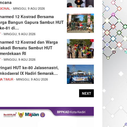
ncana
SIONAL
- MINGGU, 9 AGU 2026
narmed 12 Kostrad Bersama
rga Bangun Gapura Sambut HUT
 ke-81 di…
T
- MINGGU, 9 AGU 2026
narmed 12 Kostrad dan Warga
lakadi Bersatu Sambut HUT
merdekaan RI
T
- MINGGU, 9 AGU 2026
ringati HUT ke-80 Jalasenastri,
nkodaeral IX Hadiri Semarak…
WA TIMUR
- MINGGU, 9 AGU 2026
NEXT