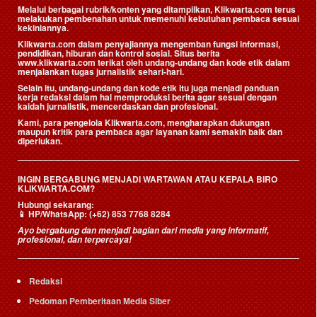
Melalui berbagai rubrik/konten yang ditampilkan, Klikwarta.com terus
melakukan pembenahan untuk memenuhi kebutuhan pembaca sesuai
kekiniannya.
Klikwarta.com dalam penyajiannya mengemban fungsi informasi,
pendidikan, hiburan dan kontrol sosial. Situs berita
www.klikwarta.com terikat oleh undang-undang dan kode etik dalam
menjalankan tugas jurnalistik sehari-hari.
Selain itu, undang-undang dan kode etik itu juga menjadi panduan
kerja redaksi dalam hal memproduksi berita agar sesuai dengan
kaidah jurnalistik, mencerdaskan dan profesional.
Kami, para pengelola Klikwarta.com, mengharapkan dukungan
maupun kritik para pembaca agar layanan kami semakin baik dan
diperlukan.
INGIN BERGABUNG MENJADI WARTAWAN ATAU KEPALA BIRO
KLIKWARTA.COM?
Hubungi sekarang:
📱
HP/WhatsApp:
(+62) 853 7768 8284
Ayo bergabung dan menjadi bagian dari media yang informatif,
profesional, dan terpercaya!
Redaksi
Pedoman Pemberitaan Media Siber