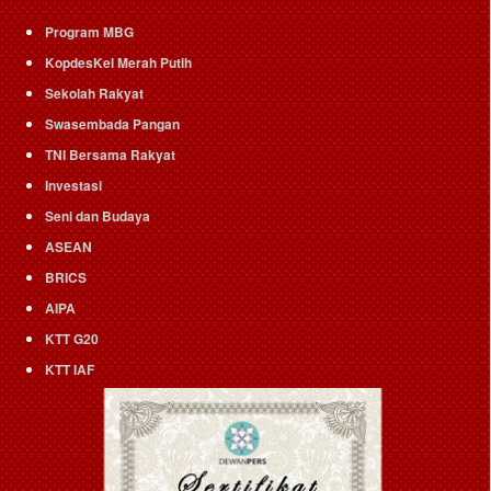
Program MBG
KopdesKel Merah Putih
Sekolah Rakyat
Swasembada Pangan
TNI Bersama Rakyat
Investasi
Seni dan Budaya
ASEAN
BRICS
AIPA
KTT G20
KTT IAF