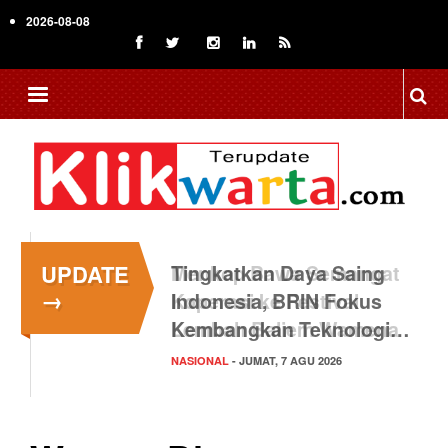
Skip
2026-08-08
to
main
content
UPDATE
Tingkatkan Daya Saing
→
Indonesia, BRIN Fokus
Kembangkan Teknologi…
NASIONAL
- JUMAT, 7 AGU 2026