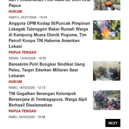
Papua
HUKUM
SABTU, 04/07/2026 - 15:04
Anggota OPM Kodap III/Puncak Pimpinan
Lekagak Talenggen Bakar Rumah Warga
di Kampung Muara Distrik Pogoma, Tim
Patroli Koops TNI Habema Amankan
Lokasi
PAPUA TENGAH
SENIN, 13/04/2026 - 16:50
Bareskrim Polri Bongkar Sindikat Uang
Palsu, Target Edarkan Miliaran Saat
Lebaran
HUKUM
RABU, 18/03/2026 - 12:13
TNI Gagalkan Serangan Kelompok
Bersenjata di Tembagapura, Warga Sipil
Berhasil Diselamatkan
PAPUA TENGAH
RABU, 04/03/2026 - 19:58
NEXT