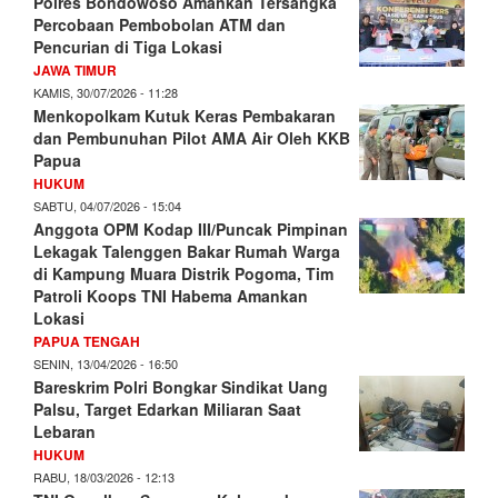
Polres Bondowoso Amankan Tersangka
Percobaan Pembobolan ATM dan
Pencurian di Tiga Lokasi
JAWA TIMUR
KAMIS, 30/07/2026 - 11:28
Menkopolkam Kutuk Keras Pembakaran
dan Pembunuhan Pilot AMA Air Oleh KKB
Papua
HUKUM
SABTU, 04/07/2026 - 15:04
Anggota OPM Kodap III/Puncak Pimpinan
Lekagak Talenggen Bakar Rumah Warga
di Kampung Muara Distrik Pogoma, Tim
Patroli Koops TNI Habema Amankan
Lokasi
PAPUA TENGAH
SENIN, 13/04/2026 - 16:50
Bareskrim Polri Bongkar Sindikat Uang
Palsu, Target Edarkan Miliaran Saat
Lebaran
HUKUM
RABU, 18/03/2026 - 12:13