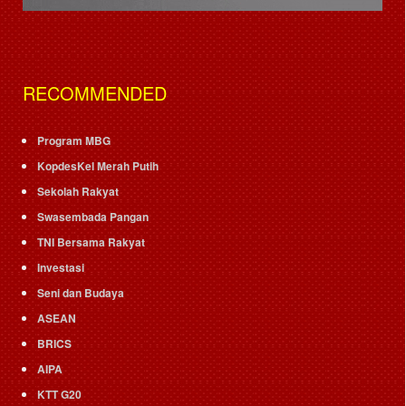
RECOMMENDED
Program MBG
KopdesKel Merah Putih
Sekolah Rakyat
Swasembada Pangan
TNI Bersama Rakyat
Investasi
Seni dan Budaya
ASEAN
BRICS
AIPA
KTT G20