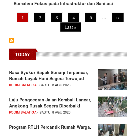
Sumatera Fokus pada Infrastruktur dan Sanitasi
Pagination
Current
1
Page
2
Page
3
Page
4
Page
5
…
Next
››
page
page
Last
Last »
page
TODAY
Rasa Syukur Bapak Sunarji Terpancar,
Rumah Layak Huni Segera Terwujud
KODIM SALATIGA
- SABTU, 8 AGU 2026
Laju Pengecoran Jalan Kembali Lancar,
Angkong Rusak Segera Diperbaiki
KODIM SALATIGA
- SABTU, 8 AGU 2026
Program RTLH Percantik Rumah Warga.