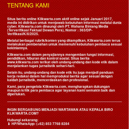
TENTANG KAMI
Situs berita online Klikwarta.com aktif online sejak Januari 2017,
media ini didirikan untuk menjawab kebutuhan informasi melalui dunia
cyber. Klikwarta.com dinaungi oleh
PT. Wahana Bintang Media
(Terverifikasi Faktual Dewan Pers)
, Nomor : 363/DP-
Verifikasi/K/X/2025.
Melalui berbagai rubrik/konten yang ditampilkan, Klikwarta.com terus
melakukan pembenahan untuk memenuhi kebutuhan pembaca sesuai
kekiniannya.
Klikwarta.com dalam penyajiannya mengemban fungsi informasi,
pendidikan, hiburan dan kontrol sosial. Situs berita
www.klikwarta.com terikat oleh undang-undang dan kode etik dalam
menjalankan tugas jurnalistik sehari-hari.
Selain itu, undang-undang dan kode etik itu juga menjadi panduan
kerja redaksi dalam hal memproduksi berita agar sesuai dengan
kaidah jurnalistik, mencerdaskan dan profesional.
Kami, para pengelola Klikwarta.com, mengharapkan dukungan
maupun kritik para pembaca agar layanan kami semakin baik dan
diperlukan.
INGIN BERGABUNG MENJADI WARTAWAN ATAU KEPALA BIRO
KLIKWARTA.COM?
Hubungi sekarang:
📱
HP/WhatsApp:
(+62) 853 7768 8284