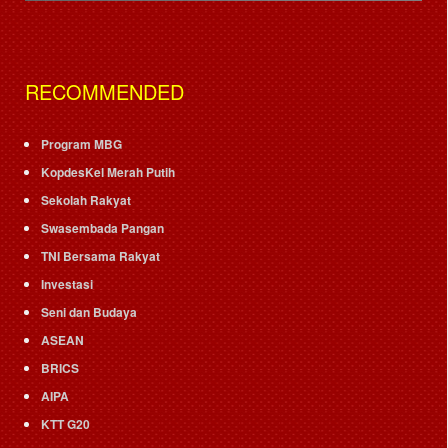
RECOMMENDED
Program MBG
KopdesKel Merah Putih
Sekolah Rakyat
Swasembada Pangan
TNI Bersama Rakyat
Investasi
Seni dan Budaya
ASEAN
BRICS
AIPA
KTT G20