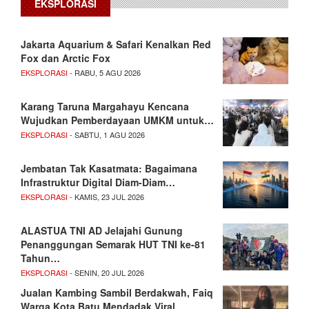
EKSPLORASI
Jakarta Aquarium & Safari Kenalkan Red
Fox dan Arctic Fox
EKSPLORASI
- RABU, 5 AGU 2026
Karang Taruna Margahayu Kencana
Wujudkan Pemberdayaan UMKM untuk…
EKSPLORASI
- SABTU, 1 AGU 2026
Jembatan Tak Kasatmata: Bagaimana
Infrastruktur Digital Diam-Diam…
EKSPLORASI
- KAMIS, 23 JUL 2026
ALASTUA TNI AD Jelajahi Gunung
Penanggungan Semarak HUT TNI ke-81
Tahun…
EKSPLORASI
- SENIN, 20 JUL 2026
Jualan Kambing Sambil Berdakwah, Faiq
Warga Kota Batu Mendadak Viral