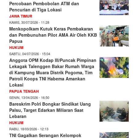
Percobaan Pembobolan ATM dan
Pencurian di Tiga Lokasi
JAWA TIMUR
KAMIS, 30/07/2026 - 11:28
Menkopolkam Kutuk Keras Pembakaran
dan Pembunuhan Pilot AMA Air Oleh KKB
Papua
HUKUM
SABTU, 04/07/2026 - 15:04
Anggota OPM Kodap III/Puncak Pimpinan
Lekagak Talenggen Bakar Rumah Warga
di Kampung Muara Distrik Pogoma, Tim
Patroli Koops TNI Habema Amankan
Lokasi
PAPUA TENGAH
SENIN, 13/04/2026 - 16:50
Bareskrim Polri Bongkar Sindikat Uang
Palsu, Target Edarkan Miliaran Saat
Lebaran
HUKUM
RABU, 18/03/2026 - 12:13
TNI Gagalkan Serangan Kelompok