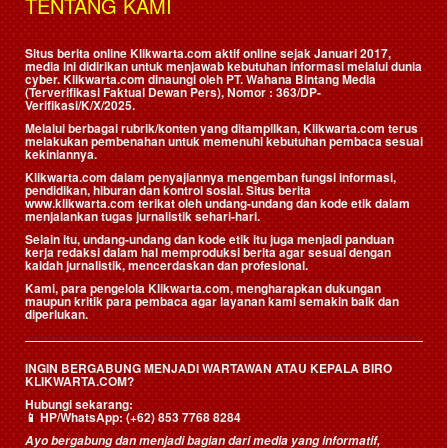
TENTANG KAMI
Situs berita online Klikwarta.com aktif online sejak Januari 2017,
media ini didirikan untuk menjawab kebutuhan informasi melalui dunia
cyber. Klikwarta.com dinaungi oleh
PT. Wahana Bintang Media
(Terverifikasi Faktual Dewan Pers)
, Nomor : 363/DP-
Verifikasi/K/X/2025.
Melalui berbagai rubrik/konten yang ditampilkan, Klikwarta.com terus
melakukan pembenahan untuk memenuhi kebutuhan pembaca sesuai
kekiniannya.
Klikwarta.com dalam penyajiannya mengemban fungsi informasi,
pendidikan, hiburan dan kontrol sosial. Situs berita
www.klikwarta.com terikat oleh undang-undang dan kode etik dalam
menjalankan tugas jurnalistik sehari-hari.
Selain itu, undang-undang dan kode etik itu juga menjadi panduan
kerja redaksi dalam hal memproduksi berita agar sesuai dengan
kaidah jurnalistik, mencerdaskan dan profesional.
Kami, para pengelola Klikwarta.com, mengharapkan dukungan
maupun kritik para pembaca agar layanan kami semakin baik dan
diperlukan.
INGIN BERGABUNG MENJADI WARTAWAN ATAU KEPALA BIRO
KLIKWARTA.COM?
Hubungi sekarang:
📱
HP/WhatsApp:
(+62) 853 7768 8284
Ayo bergabung dan menjadi bagian dari media yang informatif,