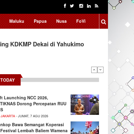
Maluku
Papua
Nusa
FoVi
ing KDKMP Dekai di Yahukimo
 Kembangkan Aplikasi Netrash,
TODAY
ft Launching NCC 2026,
TIKNAS Dorong Percepatan RUU
KS
 JAKARTA
- JUMAT, 7 AGU 2026
nkop Bawa Semangat Koperasi
 Festival Lembah Baliem Wamena