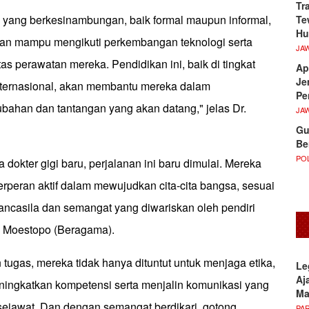
Tr
n yang berkesinambungan, baik formal maupun informal,
Te
Hu
pkan mampu mengikuti perkembangan teknologi serta
JA
as perawatan mereka. Pendidikan ini, baik di tingkat
Ap
Je
ternasional, akan membantu mereka dalam
Pe
ubahan dan tantangan yang akan datang," jelas Dr.
JA
Gu
Be
POL
a dokter gigi baru, perjalanan ini baru dimulai. Mereka
rperan aktif dalam mewujudkan cita-cita bangsa, sesuai
Pancasila dan semangat yang diwariskan oleh pendiri
r. Moestopo (Beragama).
ugas, mereka tidak hanya dituntut untuk menjaga etika,
Le
Aj
eningkatkan kompetensi serta menjalin komunikasi yang
M
sejawat. Dan dengan semangat berdikari, gotong
PA