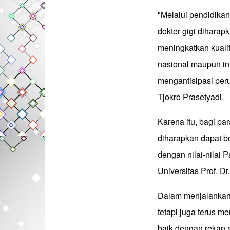
"Melalui pendidika
dokter gigi dihara
meningkatkan kualit
nasional maupun in
mengantisipasi per
Tjokro Prasetyadi.
Karena itu, bagi par
diharapkan dapat be
dengan nilai-nilai 
Universitas Prof. D
Dalam menjalankan t
tetapi juga terus m
baik dengan rekan 