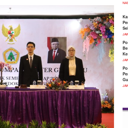
NA
Ka
Pe
Se
JA
Po
Be
Ke
JA
Po
Pe
Gu
JA