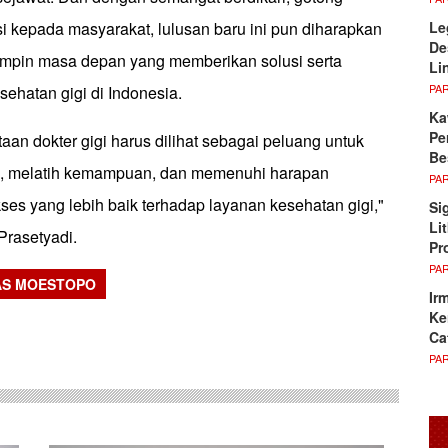
Le
i kepada masyarakat, lulusan baru ini pun diharapkan
De
mpin masa depan yang memberikan solusi serta
Li
PA
ehatan gigi di Indonesia.
Ka
Pe
an dokter gigi harus dilihat sebagai peluang untuk
Be
u, melatih kemampuan, dan memenuhi harapan
PA
es yang lebih baik terhadap layanan kesehatan gigi,"
Si
Li
Prasetyadi.
Pr
PA
AS MOESTOPO
Ir
sApp
Ke
Ca
PA