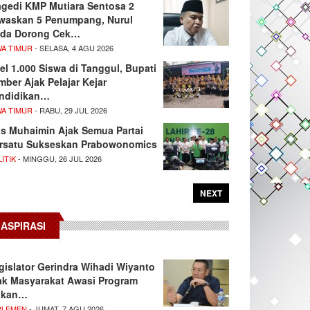
agedi KMP Mutiara Sentosa 2
waskan 5 Penumpang, Nurul
da Dorong Cek…
WA TIMUR
- SELASA, 4 AGU 2026
el 1.000 Siswa di Tanggul, Bupati
mber Ajak Pelajar Kejar
ndidikan…
WA TIMUR
- RABU, 29 JUL 2026
s Muhaimin Ajak Semua Partai
rsatu Sukseskan Prabowonomics
ITIK
- MINGGU, 26 JUL 2026
NEXT
ASPIRASI
gislator Gerindra Wihadi Wiyanto
ak Masyarakat Awasi Program
akan…
RLEMEN
- JUMAT, 7 AGU 2026