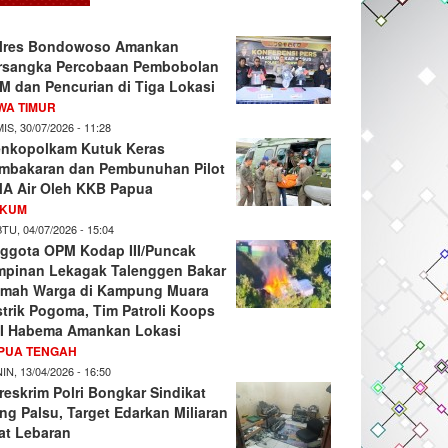
lres Bondowoso Amankan
rsangka Percobaan Pembobolan
M dan Pencurian di Tiga Lokasi
WA TIMUR
IS, 30/07/2026 - 11:28
nkopolkam Kutuk Keras
mbakaran dan Pembunuhan Pilot
A Air Oleh KKB Papua
KUM
TU, 04/07/2026 - 15:04
ggota OPM Kodap III/Puncak
mpinan Lekagak Talenggen Bakar
mah Warga di Kampung Muara
strik Pogoma, Tim Patroli Koops
I Habema Amankan Lokasi
PUA TENGAH
IN, 13/04/2026 - 16:50
reskrim Polri Bongkar Sindikat
ng Palsu, Target Edarkan Miliaran
at Lebaran