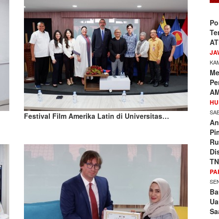
Po
Te
AT
JA
KAM
Me
Pe
AM
HU
SAB
Festival Film Amerika Latin di Universitas…
An
Pi
Ru
Di
TN
PA
SEN
Ba
Ua
Sa