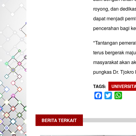
royong, dan dedikas
dapat menjadi pemi
pencerahan bagi kes
"Tantangan pemerata
terus bergerak maj
masyarakat akan aks
pungkas Dr. Tjokro 
TAGS
UNIVERSIT
Facebook
Twitter
What
BERITA TERKAIT