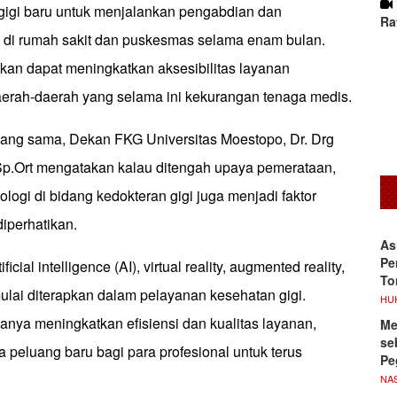
gigi baru untuk menjalankan pengabdian dan
Ra
 di rumah sakit dan puskesmas selama enam bulan.
pkan dapat meningkatkan aksesibilitas layanan
daerah-daerah yang selama ini kekurangan tenaga medis.
ang sama, Dekan FKG Universitas Moestopo, Dr. Drg
 Sp.Ort mengatakan kalau ditengah upaya pemerataan,
ogi di bidang kedokteran gigi juga menjadi faktor
diperhatikan.
As
Pe
ficial intelligence (AI), virtual reality, augmented reality,
To
 mulai diterapkan dalam pelayanan kesehatan gigi.
HU
 hanya meningkatkan efisiensi dan kualitas layanan,
Me
se
 peluang baru bagi para profesional untuk terus
Pe
NA