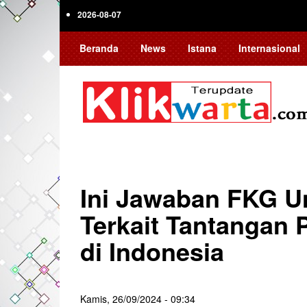
Skip
2026-08-07
to
main
Beranda
News
Istana
Internasional
content
Ini Jawaban FKG U
Terkait Tantangan 
di Indonesia
Kamis, 26/09/2024 - 09:34