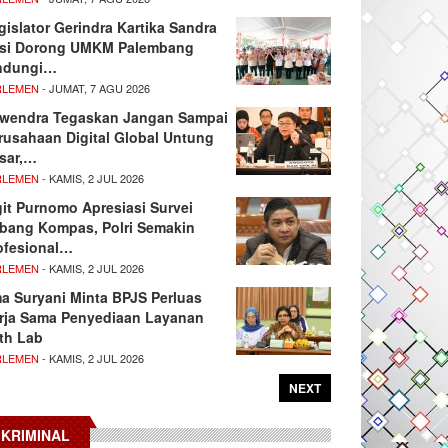
gislator Gerindra Kartika Sandra
si Dorong UMKM Palembang
ndungi…
RLEMEN
- JUMAT, 7 AGU 2026
wendra Tegaskan Jangan Sampai
rusahaan Digital Global Untung
sar,…
RLEMEN
- KAMIS, 2 JUL 2026
git Purnomo Apresiasi Survei
tbang Kompas, Polri Semakin
ofesional…
RLEMEN
- KAMIS, 2 JUL 2026
ma Suryani Minta BPJS Perluas
rja Sama Penyediaan Layanan
th Lab
RLEMEN
- KAMIS, 2 JUL 2026
NEXT
KRIMINAL