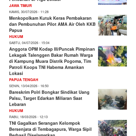
JAWA TIMUR
KAMIS, 30/07/2026 - 11:28
Menkopolkam Kutuk Keras Pembakaran
dan Pembunuhan Pilot AMA Air Oleh KKB
Papua
HUKUM
SABTU, 04/07/2026 - 15:04
Anggota OPM Kodap III/Puncak Pimpinan
Lekagak Talenggen Bakar Rumah Warga
di Kampung Muara Distrik Pogoma, Tim
Patroli Koops TNI Habema Amankan
Lokasi
PAPUA TENGAH
SENIN, 13/04/2026 - 16:50
Bareskrim Polri Bongkar Sindikat Uang
Palsu, Target Edarkan Miliaran Saat
Lebaran
HUKUM
RABU, 18/03/2026 - 12:13
TNI Gagalkan Serangan Kelompok
Bersenjata di Tembagapura, Warga Sipil
Berhasil Diselamatkan