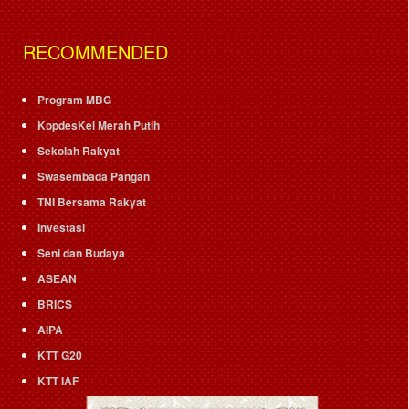
RECOMMENDED
Program MBG
KopdesKel Merah Putih
Sekolah Rakyat
Swasembada Pangan
TNI Bersama Rakyat
Investasi
Seni dan Budaya
ASEAN
BRICS
AIPA
KTT G20
KTT IAF