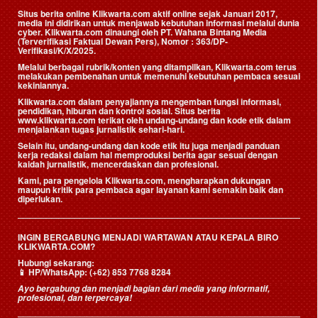
Situs berita online Klikwarta.com aktif online sejak Januari 2017,
media ini didirikan untuk menjawab kebutuhan informasi melalui dunia
cyber. Klikwarta.com dinaungi oleh
PT. Wahana Bintang Media
(Terverifikasi Faktual Dewan Pers)
, Nomor : 363/DP-
Verifikasi/K/X/2025.
Melalui berbagai rubrik/konten yang ditampilkan, Klikwarta.com terus
melakukan pembenahan untuk memenuhi kebutuhan pembaca sesuai
kekiniannya.
Klikwarta.com dalam penyajiannya mengemban fungsi informasi,
pendidikan, hiburan dan kontrol sosial. Situs berita
www.klikwarta.com terikat oleh undang-undang dan kode etik dalam
menjalankan tugas jurnalistik sehari-hari.
Selain itu, undang-undang dan kode etik itu juga menjadi panduan
kerja redaksi dalam hal memproduksi berita agar sesuai dengan
kaidah jurnalistik, mencerdaskan dan profesional.
Kami, para pengelola Klikwarta.com, mengharapkan dukungan
maupun kritik para pembaca agar layanan kami semakin baik dan
diperlukan.
INGIN BERGABUNG MENJADI WARTAWAN ATAU KEPALA BIRO
KLIKWARTA.COM?
Hubungi sekarang:
📱
HP/WhatsApp:
(+62) 853 7768 8284
Ayo bergabung dan menjadi bagian dari media yang informatif,
profesional, dan terpercaya!