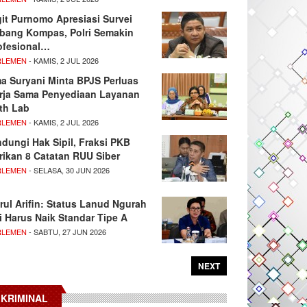
git Purnomo Apresiasi Survei
tbang Kompas, Polri Semakin
ofesional…
RLEMEN
- KAMIS, 2 JUL 2026
ma Suryani Minta BPJS Perluas
rja Sama Penyediaan Layanan
th Lab
RLEMEN
- KAMIS, 2 JUL 2026
ndungi Hak Sipil, Fraksi PKB
rikan 8 Catatan RUU Siber
RLEMEN
- SELASA, 30 JUN 2026
rul Arifin: Status Lanud Ngurah
i Harus Naik Standar Tipe A
RLEMEN
- SABTU, 27 JUN 2026
NEXT
KRIMINAL