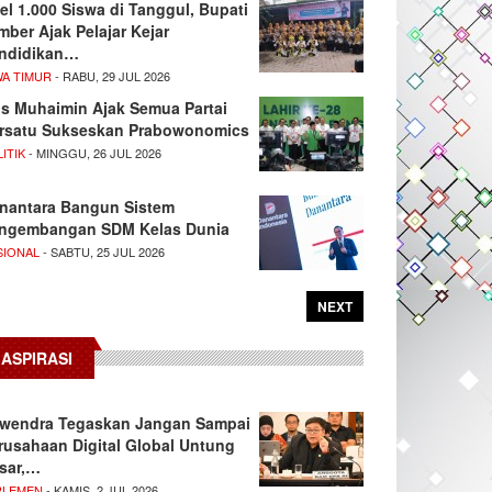
el 1.000 Siswa di Tanggul, Bupati
mber Ajak Pelajar Kejar
ndidikan…
WA TIMUR
- RABU, 29 JUL 2026
s Muhaimin Ajak Semua Partai
rsatu Sukseskan Prabowonomics
ITIK
- MINGGU, 26 JUL 2026
nantara Bangun Sistem
ngembangan SDM Kelas Dunia
SIONAL
- SABTU, 25 JUL 2026
NEXT
ASPIRASI
wendra Tegaskan Jangan Sampai
rusahaan Digital Global Untung
sar,…
RLEMEN
- KAMIS, 2 JUL 2026