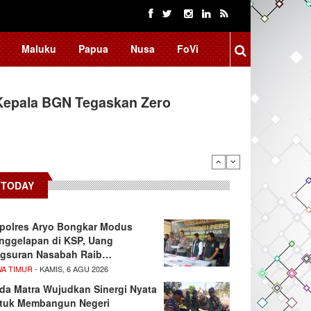
Maluku
Papua
Nusa
FoVi
Kepala BGN Tegaskan Zero
ssar Raih Prestasi Akademik
TODAY
polres Aryo Bongkar Modus
nggelapan di KSP, Uang
gsuran Nasabah Raib…
WA TIMUR
- KAMIS, 6 AGU 2026
da Matra Wujudkan Sinergi Nyata
tuk Membangun Negeri