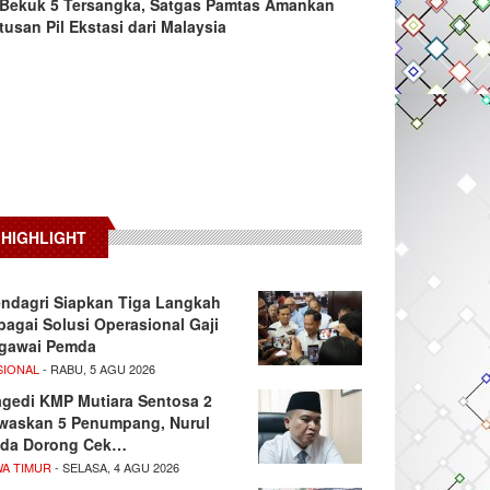
Bekuk 5 Tersangka, Satgas Pamtas Amankan
tusan Pil Ekstasi dari Malaysia
HIGHLIGHT
ndagri Siapkan Tiga Langkah
bagai Solusi Operasional Gaji
gawai Pemda
SIONAL
- RABU, 5 AGU 2026
agedi KMP Mutiara Sentosa 2
waskan 5 Penumpang, Nurul
da Dorong Cek…
WA TIMUR
- SELASA, 4 AGU 2026