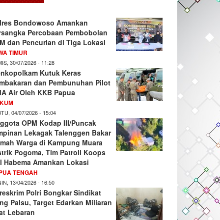
lres Bondowoso Amankan
rsangka Percobaan Pembobolan
M dan Pencurian di Tiga Lokasi
WA TIMUR
IS, 30/07/2026 - 11:28
nkopolkam Kutuk Keras
mbakaran dan Pembunuhan Pilot
A Air Oleh KKB Papua
KUM
TU, 04/07/2026 - 15:04
ggota OPM Kodap III/Puncak
mpinan Lekagak Talenggen Bakar
mah Warga di Kampung Muara
strik Pogoma, Tim Patroli Koops
I Habema Amankan Lokasi
PUA TENGAH
IN, 13/04/2026 - 16:50
reskrim Polri Bongkar Sindikat
ng Palsu, Target Edarkan Miliaran
at Lebaran