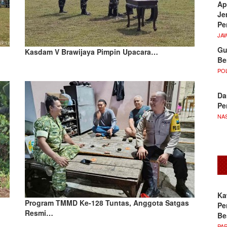
Ap
Je
Pe
JA
Gu
Kasdam V Brawijaya Pimpin Upacara…
Be
POL
Da
Pe
NA
Ka
Program TMMD Ke-128 Tuntas, Anggota Satgas
Pe
Resmi…
Be
PA