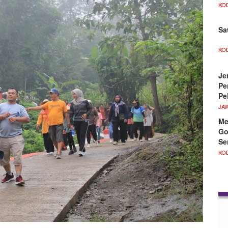
KO
Sa
KO
Je
Pe
Pe
JA
Me
Go
Se
KO