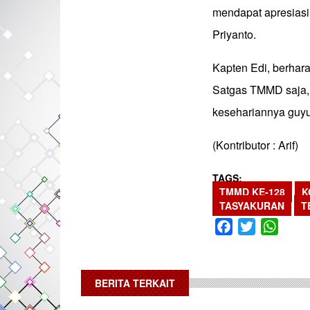
mendapat apresiasi 
Priyanto.
Kapten Edi, berhar
Satgas TMMD saja,
kesehariannya guyu
(Kontributor : Arif)
TAGS
TMMD KE-128
K
TASYAKURAN
T
Facebook
Twitter
What
BERITA TERKAIT