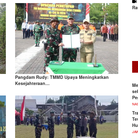
Ra
Pangdam Rudy: TMMD Upaya Meningkatkan
Kesejahteraan…
Me
se
Pe
NA
Tr
Te
Hu
JA