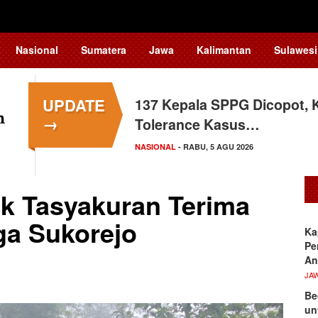
Nasional
Sumatera
Jawa
Kalimantan
Sulawesi
UPDATE
137 Kepala SPPG Dicopot, 
Siswa Sekolah Rakyat Maka
→
Tolerance Kasus…
Tingkat Nasional
NASIONAL
SULAWESI SELATAN
- RABU, 5 AGU 2026
- SELASA, 4 AGU 2026
uk Tasyakuran Terima
ga Sukorejo
Ka
Pe
An
JA
Be
un