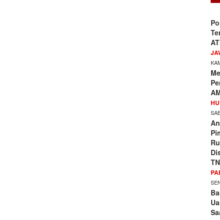
Po
Te
AT
JA
KAM
Me
Pe
AM
HU
SAB
An
Pi
Ru
Di
TN
PA
SEN
Ba
Ua
Sa