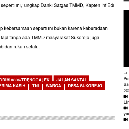
seperti ini,” ungkap Danki Satgas TMMD, Kapten Inf Edi
ap kebersamaan seperti ini bukan karena keberadaan
 tapi tanpa ada TMMD masyarakat Sukorejo juga
b dan rukun selalu.
→ 
Pe
ODIM 0806/TRENGGALEK
JALAN SANTAI
Ba
ERIMA KASIH
TNI
WARGA
DESA SUKOREJO
DEC
sApp
Li
ya