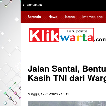
Skip
2026-08-06
to
main
Beranda
News
Istana
Internasional
content
Jalan Santai, Bent
Kasih TNI dari War
Minggu, 17/05/2026 - 18:19