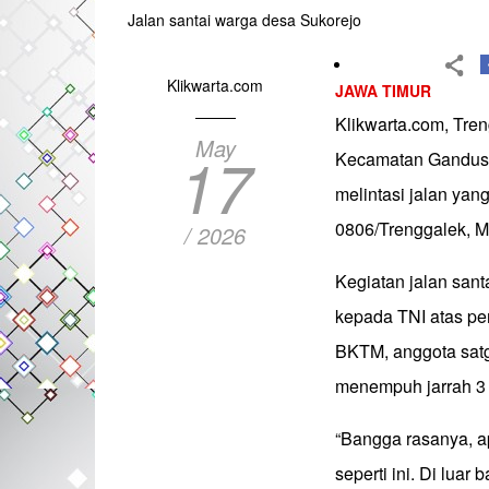
Jalan santai warga desa Sukorejo
Klikwarta.com
JAWA TIMUR
Klikwarta.com, Tre
May
17
Kecamatan Gandusa
melintasi jalan ya
0806/Trenggalek, M
/ 2026
Kegiatan jalan sant
kepada TNI atas p
BKTM, anggota satg
menempuh jarrah 3
“Bangga rasanya, a
seperti ini. Di luar