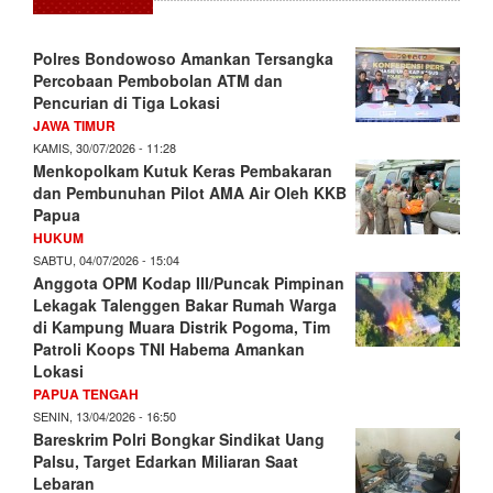
Polres Bondowoso Amankan Tersangka
Percobaan Pembobolan ATM dan
Pencurian di Tiga Lokasi
JAWA TIMUR
KAMIS, 30/07/2026 - 11:28
Menkopolkam Kutuk Keras Pembakaran
dan Pembunuhan Pilot AMA Air Oleh KKB
Papua
HUKUM
SABTU, 04/07/2026 - 15:04
Anggota OPM Kodap III/Puncak Pimpinan
Lekagak Talenggen Bakar Rumah Warga
di Kampung Muara Distrik Pogoma, Tim
Patroli Koops TNI Habema Amankan
Lokasi
PAPUA TENGAH
SENIN, 13/04/2026 - 16:50
Bareskrim Polri Bongkar Sindikat Uang
Palsu, Target Edarkan Miliaran Saat
Lebaran