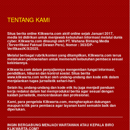
TENTANG KAMI
Situs berita online Klikwarta.com aktif online sejak Januari 2017,
media ini didirikan untuk menjawab kebutuhan informasi melalui dunia
cyber. Klikwarta.com dinaungi oleh
PT. Wahana Bintang Media
(Terverifikasi Faktual Dewan Pers)
, Nomor : 363/DP-
Verifikasi/K/X/2025.
Melalui berbagai rubrik/konten yang ditampilkan, Klikwarta.com terus
melakukan pembenahan untuk memenuhi kebutuhan pembaca sesuai
kekiniannya.
Klikwarta.com dalam penyajiannya mengemban fungsi informasi,
pendidikan, hiburan dan kontrol sosial. Situs berita
www.klikwarta.com terikat oleh undang-undang dan kode etik dalam
menjalankan tugas jurnalistik sehari-hari.
Selain itu, undang-undang dan kode etik itu juga menjadi panduan
kerja redaksi dalam hal memproduksi berita agar sesuai dengan
kaidah jurnalistik, mencerdaskan dan profesional.
Kami, para pengelola Klikwarta.com, mengharapkan dukungan
maupun kritik para pembaca agar layanan kami semakin baik dan
diperlukan.
INGIN BERGABUNG MENJADI WARTAWAN ATAU KEPALA BIRO
KLIKWARTA.COM?