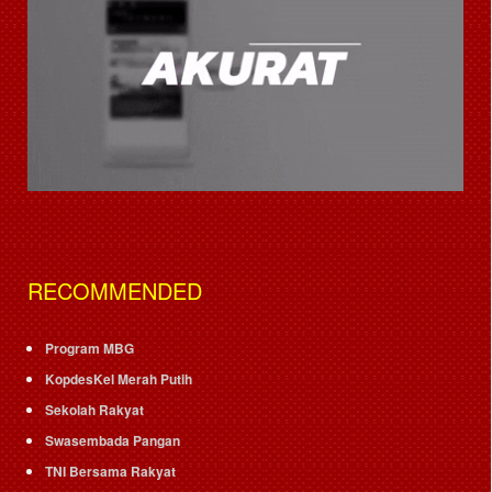
RECOMMENDED
Program MBG
KopdesKel Merah Putih
Sekolah Rakyat
Swasembada Pangan
TNI Bersama Rakyat