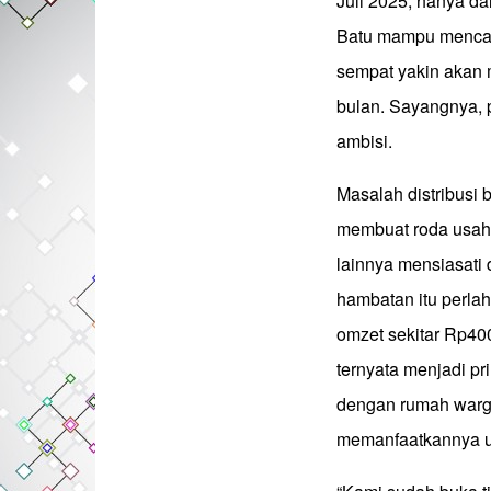
Juli 2025, hanya da
Batu mampu mencata
sempat yakin akan
bulan. Sayangnya, 
ambisi.
Masalah distribusi
membuat roda usah
lainnya mensiasati
hambatan itu perlah
omzet sekitar Rp400
ternyata menjadi p
dengan rumah warg
memanfaatkannya u