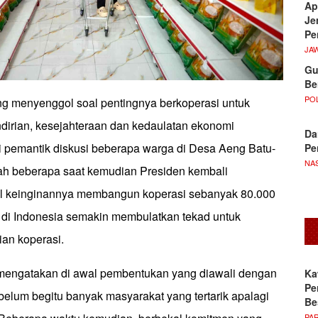
Ap
Je
Pe
JA
Gu
Be
POL
ng menyenggol soal pentingnya berkoperasi untuk
irian, kesejahteraan dan kedaulatan ekonomi
Da
 pemantik diskusi beberapa warga di Desa Aeng Batu-
Pe
NA
elah beberapa saat kemudian Presiden kembali
l keinginannya membangun koperasi sebanyak 80.000
a di Indonesia semakin membulatkan tekad untuk
an koperasi.
engatakan di awal pembentukan yang diawali dengan
Ka
Pe
elum begitu banyak masyarakat yang tertarik apalagi
Be
PA