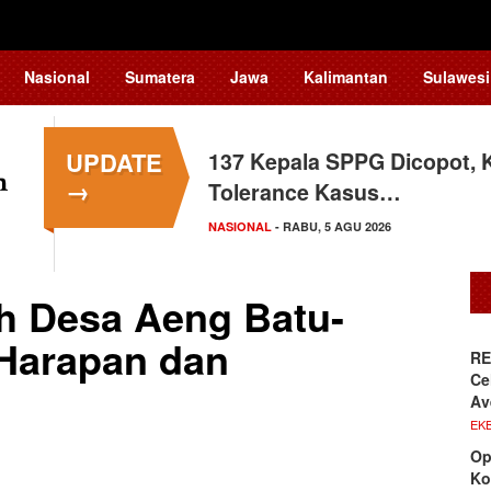
Nasional
Sumatera
Jawa
Kalimantan
Sulawesi
UPDATE
137 Kepala SPPG Dicopot, 
→
Tolerance Kasus…
NASIONAL
- RABU, 5 AGU 2026
h Desa Aeng Batu-
Harapan dan
RE
Ce
Av
EKB
Op
Ko