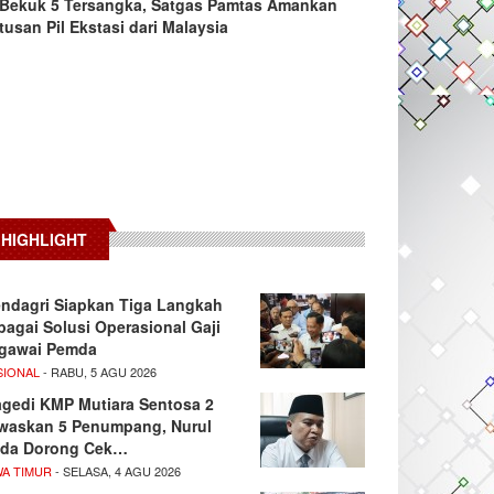
Bekuk 5 Tersangka, Satgas Pamtas Amankan
tusan Pil Ekstasi dari Malaysia
HIGHLIGHT
ndagri Siapkan Tiga Langkah
bagai Solusi Operasional Gaji
gawai Pemda
SIONAL
- RABU, 5 AGU 2026
agedi KMP Mutiara Sentosa 2
waskan 5 Penumpang, Nurul
da Dorong Cek…
WA TIMUR
- SELASA, 4 AGU 2026