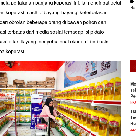
ula perjalanan panjang koperasi ini. Ia mengingat betul
Ra
ian koperasi masih dibayang-bayangi keterbatasan
dari obrolan beberapa orang di bawah pohon dan
asi terbatas dari media sosial terhadap isi pidato
sai dilantik yang menyebut soal ekonomi berbasis
pa koperasi.
Me
se
Pe
NA
Tr
Te
Hu
JA