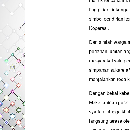
melirik rencana in
tinggi dan dukungan
simbol pendirian 
Koperasi.
Dari sinilah warga 
perlahan jumlah a
masyarakat satu p
simpanan sukarela,”
menjalankan roda k
Dengan bekal keber
Maka lahirlah gera
syariah, hingga kl
langsung terasa ole