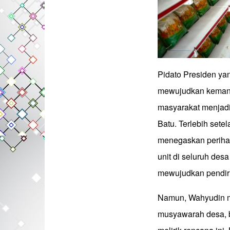
Pidato Presiden ya
mewujudkan kemand
masyarakat menjadi
Batu. Terlebih set
menegaskan periha
unit di seluruh des
mewujudkan pendiri
Namun, Wahyudin m
musyawarah desa, b