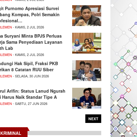
git Purnomo Apresiasi Survei
tbang Kompas, Polri Semakin
ofesional…
RLEMEN
- KAMIS, 2 JUL 2026
ma Suryani Minta BPJS Perluas
rja Sama Penyediaan Layanan
th Lab
RLEMEN
- KAMIS, 2 JUL 2026
ndungi Hak Sipil, Fraksi PKB
rikan 8 Catatan RUU Siber
RLEMEN
- SELASA, 30 JUN 2026
rul Arifin: Status Lanud Ngurah
i Harus Naik Standar Tipe A
RLEMEN
- SABTU, 27 JUN 2026
NEXT
KRIMINAL