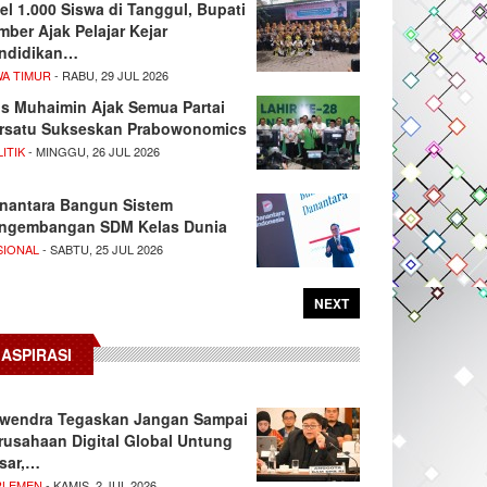
el 1.000 Siswa di Tanggul, Bupati
mber Ajak Pelajar Kejar
ndidikan…
WA TIMUR
- RABU, 29 JUL 2026
s Muhaimin Ajak Semua Partai
rsatu Sukseskan Prabowonomics
ITIK
- MINGGU, 26 JUL 2026
nantara Bangun Sistem
ngembangan SDM Kelas Dunia
SIONAL
- SABTU, 25 JUL 2026
NEXT
ASPIRASI
wendra Tegaskan Jangan Sampai
rusahaan Digital Global Untung
sar,…
RLEMEN
- KAMIS, 2 JUL 2026