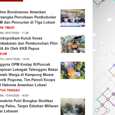
lres Bondowoso Amankan
rsangka Percobaan Pembobolan
M dan Pencurian di Tiga Lokasi
WA TIMUR
IS, 30/07/2026 - 11:28
nkopolkam Kutuk Keras
mbakaran dan Pembunuhan Pilot
A Air Oleh KKB Papua
KUM
TU, 04/07/2026 - 15:04
ggota OPM Kodap III/Puncak
mpinan Lekagak Talenggen Bakar
mah Warga di Kampung Muara
strik Pogoma, Tim Patroli Koops
I Habema Amankan Lokasi
PUA TENGAH
IN, 13/04/2026 - 16:50
reskrim Polri Bongkar Sindikat
ng Palsu, Target Edarkan Miliaran
at Lebaran