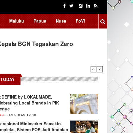
Maluku
Papua
Nusa
FoVi
Kepala BGN Tegaskan Zero
TODAY
:DEFINE by LOKALMADE,
lebrating Local Brands in PIK
enue
IS
- KAMIS, 6 AGU 2026
erasional Minimarket Semakin
mpleks, Sistem POS Jadi Andalan