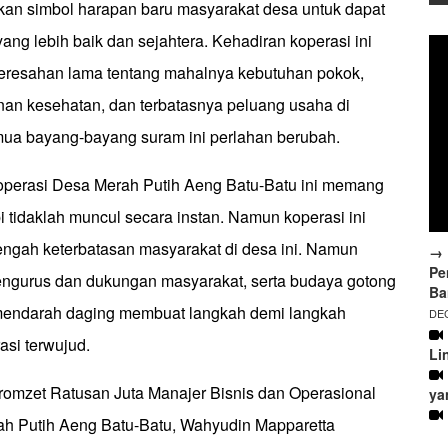
kan simbol harapan baru masyarakat desa untuk dapat
ng lebih baik dan sejahtera. Kehadiran koperasi ini
eresahan lama tentang mahalnya kebutuhan pokok,
nan kesehatan, dan terbatasnya peluang usaha di
mua bayang-bayang suram ini perlahan berubah.
operasi Desa Merah Putih Aeng Batu-Batu ini memang
pi tidaklah muncul secara instan. Namun koperasi ini
tengah keterbatasan masyarakat di desa ini. Namun
→ 
Pe
pengurus dan dukungan masyarakat, serta budaya gotong
Ba
 mendarah daging membuat langkah demi langkah
DEC
si terwujud.
Li
romzet Ratusan Juta Manajer Bisnis dan Operasional
ya
h Putih Aeng Batu-Batu, Wahyudin Mapparetta