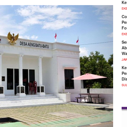
Ke
EKB
Co
Pe
Fo
EKB
Se
Ab
Wa
JA
Ke
Pe
Di
SU