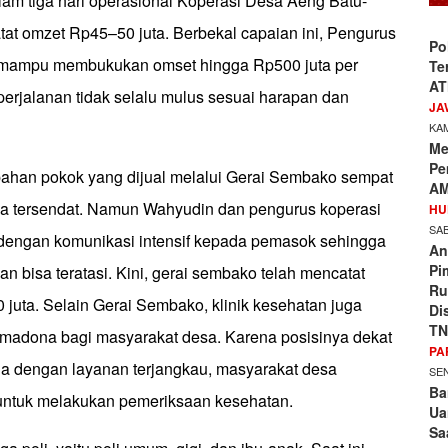
lam tiga hari operasional Koperasi Desa Aeng Batu-
t omzet Rp45–50 juta. Berbekal capaian ini, Pengurus
Po
 mampu membukukan omset hingga Rp500 juta per
Te
AT
perjalanan tidak selalu mulus sesuai harapan dan
JA
KAM
Me
Pe
 bahan pokok yang dijual melalui Gerai Sembako sempat
AM
a tersendat. Namun Wahyudin dan pengurus koperasi
HU
SAB
 dengan komunikasi intensif kepada pemasok sehingga
An
Pi
an bisa teratasi. Kini, gerai sembako telah mencatat
Ru
 juta. Selain Gerai Sembako, klinik kesehatan juga
Di
TN
rimadona bagi masyarakat desa. Karena posisinya dekat
PA
a dengan layanan terjangkau, masyarakat desa
SEN
Ba
ntuk melakukan pemeriksaan kesehatan.
Ua
Sa