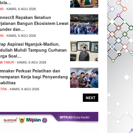
lola…
IS
- KAMIS, 6 AGU 2026
nnectX Rayakan Setahun
rjalanan Bangun Ekosistem Lewat
under dan…
IS
- KAMIS, 6 AGU 2026
rap Aspirasi Nganjuk-Madiun,
dullah Muhdi Tampung Curhatan
rga Soal…
WA TIMUR
- KAMIS, 6 AGU 2026
mnaker Perkuat Pelatihan dan
nempatan Kerja bagi Penyandang
sabilitas
LTRA
- KAMIS, 6 AGU 2026
NEXT