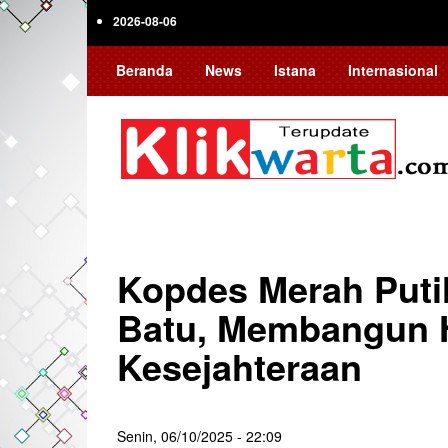
Skip
2026-08-06
to
main
Beranda
News
Istana
Internasional
content
Kopdes Merah Puti
Batu, Membangun 
Kesejahteraan
Senin, 06/10/2025 - 22:09