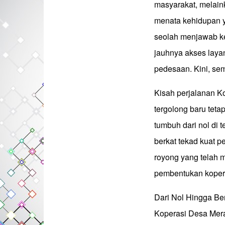
masyarakat, melain
menata kehidupan ya
seolah menjawab k
jauhnya akses laya
pedesaan. Kini, se
Kisah perjalanan K
tergolong baru teta
tumbuh dari nol di 
berkat tekad kuat 
royong yang telah
pembentukan kopera
Dari Nol Hingga Be
Koperasi Desa Mera