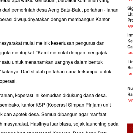
i. Beberapa waktu kemudian, berbekal komitmen yang
Si
 dari pemerintah desa Aeng Batu-Batu, perlahan - lahan
Li
koperasi diwujudnyatakan dengan membangun Kantor
Pr
PA
Ir
Ke
masyarakat mulai melirik keseriusan pengurus dan
Ca
nggota meningkat. “Kami memulai dengan mengajak
PA
Li
er satu untuk menanamkan uangnya dalam bentuk
Be
 katanya. Dari situlah perlahan dana terkumpul untuk
PA
operasi.
Nu
Ra
anian, koperasi ini kemudian didukung dana desa.
PA
i sembako, kantor KSP (Koperasi Simpan Pinjam) unit
inik dan apotek desa. Semua dibangun agar manfaat
h masyarakat. Hasilnya luar biasa, sejak launching pada