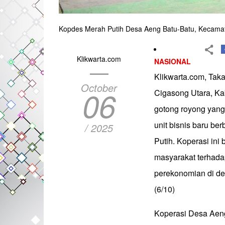
Kopdes Merah Putih Desa Aeng Batu-Batu, Kecamata
Klikwarta.com
NASIONAL
Klikwarta.com, Tak
October
06
Cigasong Utara, Ka
gotong royong yang
unit bisnis baru b
/ 2025
Putih. Koperasi in
masyarakat terhad
perekonomian di de
(6/10)
Koperasi Desa Aeng