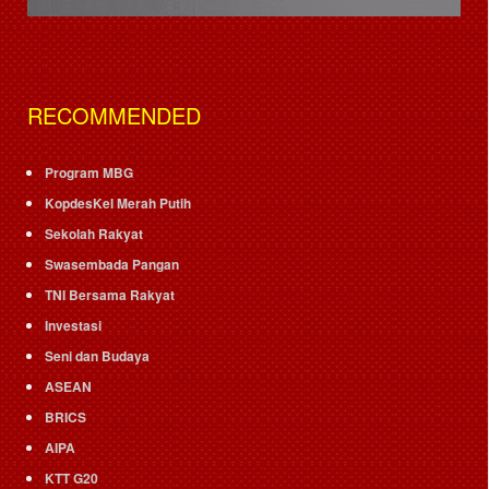
RECOMMENDED
Program MBG
KopdesKel Merah Putih
Sekolah Rakyat
Swasembada Pangan
TNI Bersama Rakyat
Investasi
Seni dan Budaya
ASEAN
BRICS
AIPA
KTT G20