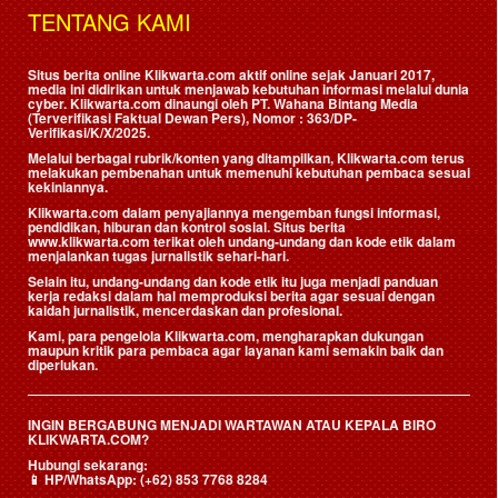
TENTANG KAMI
Situs berita online Klikwarta.com aktif online sejak Januari 2017,
media ini didirikan untuk menjawab kebutuhan informasi melalui dunia
cyber. Klikwarta.com dinaungi oleh
PT. Wahana Bintang Media
(Terverifikasi Faktual Dewan Pers)
, Nomor : 363/DP-
Verifikasi/K/X/2025.
Melalui berbagai rubrik/konten yang ditampilkan, Klikwarta.com terus
melakukan pembenahan untuk memenuhi kebutuhan pembaca sesuai
kekiniannya.
Klikwarta.com dalam penyajiannya mengemban fungsi informasi,
pendidikan, hiburan dan kontrol sosial. Situs berita
www.klikwarta.com terikat oleh undang-undang dan kode etik dalam
menjalankan tugas jurnalistik sehari-hari.
Selain itu, undang-undang dan kode etik itu juga menjadi panduan
kerja redaksi dalam hal memproduksi berita agar sesuai dengan
kaidah jurnalistik, mencerdaskan dan profesional.
Kami, para pengelola Klikwarta.com, mengharapkan dukungan
maupun kritik para pembaca agar layanan kami semakin baik dan
diperlukan.
INGIN BERGABUNG MENJADI WARTAWAN ATAU KEPALA BIRO
KLIKWARTA.COM?
Hubungi sekarang:
📱
HP/WhatsApp:
(+62) 853 7768 8284