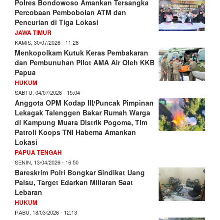
Polres Bondowoso Amankan Tersangka
Percobaan Pembobolan ATM dan
Pencurian di Tiga Lokasi
JAWA TIMUR
KAMIS, 30/07/2026 - 11:28
Menkopolkam Kutuk Keras Pembakaran
dan Pembunuhan Pilot AMA Air Oleh KKB
Papua
HUKUM
SABTU, 04/07/2026 - 15:04
Anggota OPM Kodap III/Puncak Pimpinan
Lekagak Talenggen Bakar Rumah Warga
di Kampung Muara Distrik Pogoma, Tim
Patroli Koops TNI Habema Amankan
Lokasi
PAPUA TENGAH
SENIN, 13/04/2026 - 16:50
Bareskrim Polri Bongkar Sindikat Uang
Palsu, Target Edarkan Miliaran Saat
Lebaran
HUKUM
RABU, 18/03/2026 - 12:13