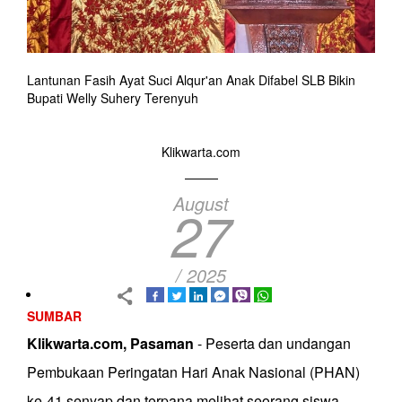
Lantunan Fasih Ayat Suci Alqur'an Anak Difabel SLB Bikin
Bupati Welly Suhery Terenyuh
Klikwarta.com
August
27
/ 2025
SUMBAR
Klikwarta.com, Pasaman
- Peserta dan undangan
Pembukaan Peringatan Hari Anak Nasional (PHAN)
ke-41 senyap dan terpana melihat seorang siswa