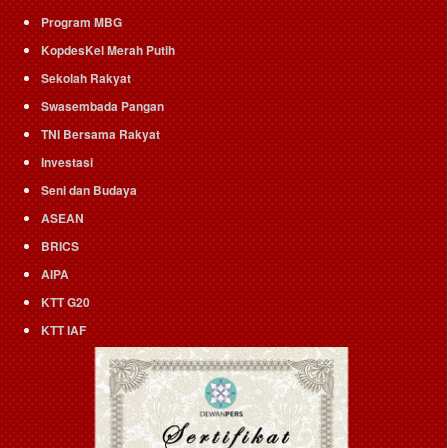
Program MBG
KopdesKel Merah Putih
Sekolah Rakyat
Swasembada Pangan
TNI Bersama Rakyat
Investasi
Seni dan Budaya
ASEAN
BRICS
AIPA
KTT G20
KTT IAF