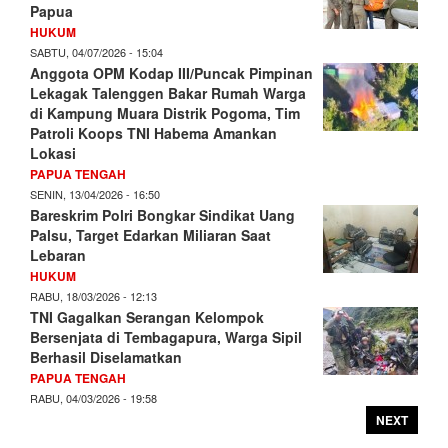
Papua
HUKUM
SABTU, 04/07/2026 - 15:04
Anggota OPM Kodap III/Puncak Pimpinan
Lekagak Talenggen Bakar Rumah Warga
di Kampung Muara Distrik Pogoma, Tim
Patroli Koops TNI Habema Amankan
Lokasi
PAPUA TENGAH
SENIN, 13/04/2026 - 16:50
Bareskrim Polri Bongkar Sindikat Uang
Palsu, Target Edarkan Miliaran Saat
Lebaran
HUKUM
RABU, 18/03/2026 - 12:13
TNI Gagalkan Serangan Kelompok
Bersenjata di Tembagapura, Warga Sipil
Berhasil Diselamatkan
PAPUA TENGAH
RABU, 04/03/2026 - 19:58
NEXT