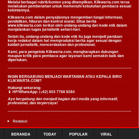
Melalui berbagai rubrik/konten yang ditampilkan, Klikwarta.com terus
melakukan pembenahan untuk memenuhi kebutuhan pembaca sesuai
kekiniannya.
Klikwarta.com dalam penyajiannya mengemban fungsi informasi,
pendidikan, hiburan dan kontrol sosial. Situs berita
www.klikwarta.com terikat oleh undang-undang dan kode etik dalam
menjalankan tugas jurnalistik sehari-hari.
Selain itu, undang-undang dan kode etik itu juga menjadi panduan
kerja redaksi dalam hal memproduksi berita agar sesuai dengan
kaidah jurnalistik, mencerdaskan dan profesional.
Kami, para pengelola Klikwarta.com, mengharapkan dukungan
maupun kritik para pembaca agar layanan kami semakin baik dan
diperlukan.
INGIN BERGABUNG MENJADI WARTAWAN ATAU KEPALA BIRO
KLIKWARTA.COM?
Hubungi sekarang:
📱
HP/WhatsApp:
(+62) 853 7768 8284
Ayo bergabung dan menjadi bagian dari media yang informatif,
profesional, dan terpercaya!
Redaksi
Pedoman Pemberitaan Media Siber
BERANDA
TODAY
POPULAR
VIRAL
Kode Etik Jurnalistik