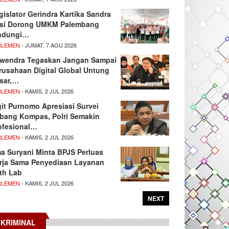
gislator Gerindra Kartika Sandra
si Dorong UMKM Palembang
ndungi…
RLEMEN
- JUMAT, 7 AGU 2026
wendra Tegaskan Jangan Sampai
rusahaan Digital Global Untung
sar,…
RLEMEN
- KAMIS, 2 JUL 2026
git Purnomo Apresiasi Survei
tbang Kompas, Polri Semakin
ofesional…
RLEMEN
- KAMIS, 2 JUL 2026
ma Suryani Minta BPJS Perluas
rja Sama Penyediaan Layanan
th Lab
RLEMEN
- KAMIS, 2 JUL 2026
NEXT
KRIMINAL