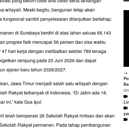
trasi yang belum clear and clean serta tantangan
pa wilayah. Meski begitu, bangunan tetap akan
 fungsional sambil penyelesaian dilanjutkan bertahap.
manen di Surabaya berdiri di atas lahan seluas 66.143
an progres fisik mencapai 56 persen dan sisa waktu
 47 hari kerja dengan melibatkan sekitar 789 tenaga
itargetkan rampung pada 20 Juni 2026 dan dapat
un ajaran baru tahun 2026/2027.
→ 
Pe
an, Jawa Timur menjadi salah satu wilayah dengan
Ba
DEC
h Rakyat terbanyak di Indonesia. “Di Jatim ada 18.
r ini,” kata Gus Ipul.
Li
ya
ri telah beroperasi 26 Sekolah Rakyat rintisan dan akan
i Sekolah Rakyat permanen. Pada tahap pembangunan