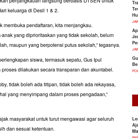
inkan penjangkauan langsung berbasis DTSEN untuk
Tr
Te
ri keluarga di Desil 1 & 2.
Hu
JA
dak membuka pendaftaran, kita menjangkau.
Ap
anak yang diprioritaskan yang tidak sekolah, belum
Je
Pe
lah, maupun yang berpotensi putus sekolah,” tegasnya.
JA
Gu
perlengkapan siswa, termasuk sepatu, Gus Ipul
Be
 proses dilakukan secara transparan dan akuntabel.
POL
by, tidak boleh ada titipan, tidak boleh ada rekayasa,
l-hal yang menyimpang dalam proses pengadaan,”
ajak masyarakat untuk turut mengawasi agar seluruh
Le
Aj
sih dan sesuai ketentuan.
M
PA