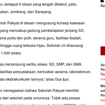
an, terdapat 5 lokasi yang tengah dikebut, yaitu
Ra
 Tuban, Jombang, dan Sampang.
ah Rakyat di desain mengusung konsep kawasan
u yang mencakup gedung pembelajaran jenjang SD,
a putra dan putri, asrama guru, fasilitas ibadah,
hingga ruang terbuka hijau. Sekolah ini dirancang
1.000 siswa.
bisa menampung seribu siswa. SD, SMP, dan SMA.
As
Pe
asilitas perpustakaan, kemudian asrama, laboratorium,
To
tas ekstrakurikuler lainnya,” jelas Gus Ipul.
HU
Me
Ipul menegaskan bahwa Sekolah Rakyat memiliki
se
Pe
 dari sekolah pada umumnya. Tidak ada proses
NA