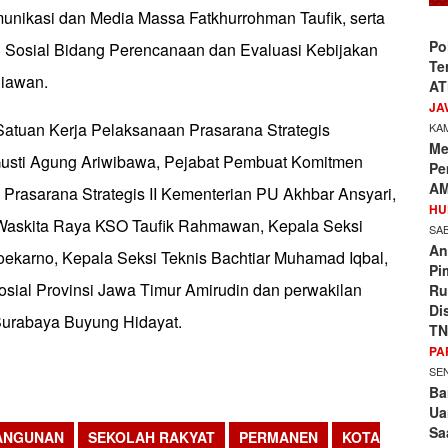
unikasi dan Media Massa Fatkhurrohman Taufik, serta
Po
i Sosial Bidang Perencanaan dan Evaluasi Kebijakan
Te
niawan.
AT
JA
 Satuan Kerja Pelaksanaan Prasarana Strategis
KAM
Me
Gusti Agung Ariwibawa, Pejabat Pembuat Komitmen
Pe
AM
Prasarana Strategis II Kementerian PU Akhbar Ansyari,
HU
Waskita Raya KSO Taufik Rahmawan, Kepala Seksi
SAB
An
Soekarno, Kepala Seksi Teknis Bachtiar Muhamad Iqbal,
Pi
osial Provinsi Jawa Timur Amirudin dan perwakilan
Ru
Di
Surabaya Buyung Hidayat.
TN
PA
SEN
Ba
Ua
Sa
ANGUNAN
SEKOLAH RAKYAT
PERMANEN
KOTA