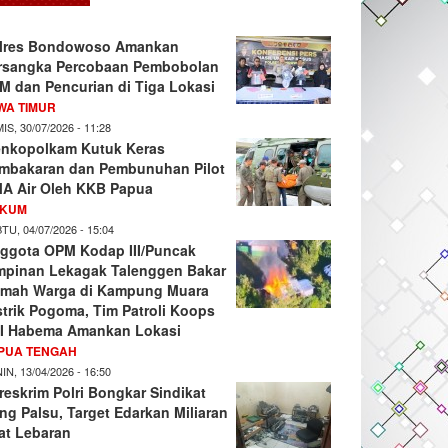
lres Bondowoso Amankan
rsangka Percobaan Pembobolan
M dan Pencurian di Tiga Lokasi
WA TIMUR
IS, 30/07/2026 - 11:28
nkopolkam Kutuk Keras
mbakaran dan Pembunuhan Pilot
A Air Oleh KKB Papua
KUM
TU, 04/07/2026 - 15:04
ggota OPM Kodap III/Puncak
mpinan Lekagak Talenggen Bakar
mah Warga di Kampung Muara
strik Pogoma, Tim Patroli Koops
I Habema Amankan Lokasi
PUA TENGAH
IN, 13/04/2026 - 16:50
reskrim Polri Bongkar Sindikat
ng Palsu, Target Edarkan Miliaran
at Lebaran