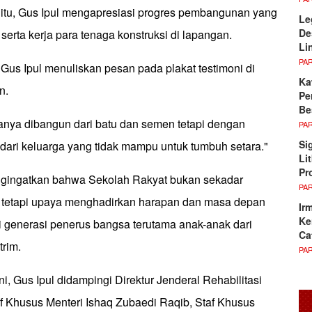
tu, Gus Ipul mengapresiasi progres pembangunan yang
Le
De
k serta kerja para tenaga konstruksi di lapangan.
Li
PA
 Gus Ipul menuliskan pesan pada plakat testimoni di
Ka
n.
Pe
Be
hanya dibangun dari batu dan semen tetapi dengan
PA
Si
dari keluarga yang tidak mampu untuk tumbuh setara."
Li
Pr
ngingatkan bahwa Sekolah Rakyat bukan sekadar
PA
 tetapi upaya menghadirkan harapan dan masa depan
Ir
Ke
i generasi penerus bangsa terutama anak-anak dari
Ca
trim.
PA
i, Gus Ipul didampingi Direktur Jenderal Rehabilitasi
f Khusus Menteri Ishaq Zubaedi Raqib, Staf Khusus