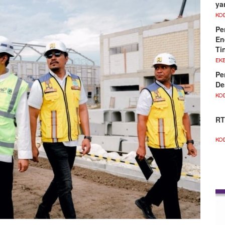
ya
KO
Pe
En
Ti
EKB
Pe
De
KO
RT
KO