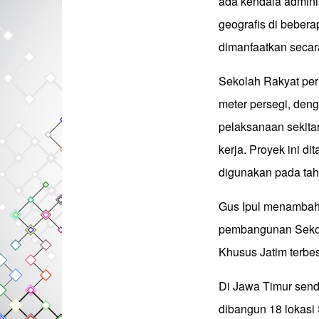
ada kendala adminis
geografis di bebera
dimanfaatkan secara
Sekolah Rakyat per
meter persegi, deng
pelaksanaan sekitar
kerja. Proyek ini d
digunakan pada tah
Gus Ipul menambahk
pembangunan Sekola
Khusus Jatim terbesa
Di Jawa Timur sendi
dibangun 18 lokas