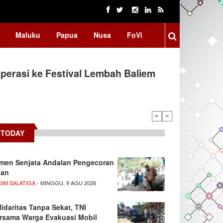
Maluku
Papua
Nusa
FoVi
erasi ke Festival Lembah Baliem
TODAY
men Senjata Andalan Pengecoran
lan
DIM SALATIGA
- MINGGU, 9 AGU 2026
lidaritas Tanpa Sekat, TNI
rsama Warga Evakuasi Mobil