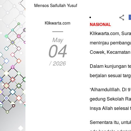
Mensos Saifullah Yusuf
Klikwarta.com
NASIONAL
Klikwarta.com, Sura
May
04
meninjau pembangu
Cowek, Kecamatan B
/ 2026
Dalam kunjungan te
berjalan sesuai tar
“Alhamdulillah. Di 
gedung Sekolah Rak
insya Allah selesai 
Sementara itu, untu