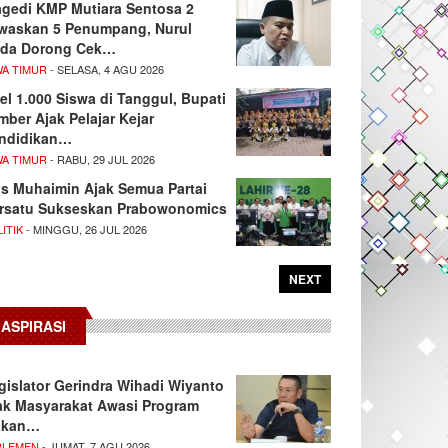
agedi KMP Mutiara Sentosa 2
waskan 5 Penumpang, Nurul
da Dorong Cek…
WA TIMUR
- SELASA, 4 AGU 2026
el 1.000 Siswa di Tanggul, Bupati
mber Ajak Pelajar Kejar
ndidikan…
WA TIMUR
- RABU, 29 JUL 2026
s Muhaimin Ajak Semua Partai
rsatu Sukseskan Prabowonomics
ITIK
- MINGGU, 26 JUL 2026
NEXT
ASPIRASI
gislator Gerindra Wihadi Wiyanto
ak Masyarakat Awasi Program
akan…
RLEMEN
- JUMAT, 7 AGU 2026