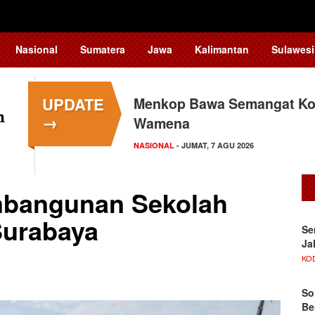
Nasional
Sumatera
Jawa
Kalimantan
Sulawesi
UPDATE
Menkop Bawa Semangat Kop
→
Wamena
NASIONAL
- JUMAT, 7 AGU 2026
mbangunan Sekolah
Surabaya
Se
Ja
KO
So
Be