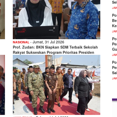
Se
JA
Po
Be
Ke
JA
Po
- Jumat, 31 Jul 2026
NASIONAL
Pe
Prof. Zudan: BKN Siapkan SDM Terbaik Sekolah
Gu
Rakyat Sukseskan Program Prioritas Presiden
JA
Po
Pe
Sa
JA