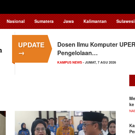
Nasional
Sumatera
Jawa
Kalimantan
Sulawesi
UPDATE
Dosen Ilmu Komputer UPER
→
Pengelolaan…
KAMPUS NEWS
- JUMAT, 7 AGU 2026
Me
ke
NA
Ka
Pe