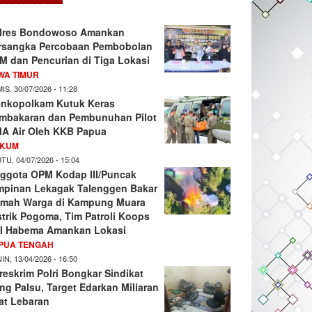
lres Bondowoso Amankan
rsangka Percobaan Pembobolan
M dan Pencurian di Tiga Lokasi
WA TIMUR
IS, 30/07/2026 - 11:28
nkopolkam Kutuk Keras
mbakaran dan Pembunuhan Pilot
A Air Oleh KKB Papua
KUM
TU, 04/07/2026 - 15:04
ggota OPM Kodap III/Puncak
mpinan Lekagak Talenggen Bakar
mah Warga di Kampung Muara
strik Pogoma, Tim Patroli Koops
I Habema Amankan Lokasi
PUA TENGAH
IN, 13/04/2026 - 16:50
reskrim Polri Bongkar Sindikat
ng Palsu, Target Edarkan Miliaran
at Lebaran