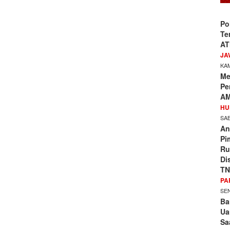
Po
Te
AT
JA
KAM
Me
Pe
AM
HU
SAB
An
Pi
Ru
Di
TN
PA
SEN
Ba
Ua
Sa