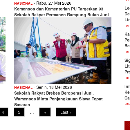
- Rabu, 27 Mei 2026
NASIONAL
Le
Kemensos dan Kementerian PU Targetkan 93
De
Sekolah Rakyat Permanen Rampung Bulan Juni
Li
PA
Ka
Pe
Be
PA
Si
Li
Pr
PA
Ir
- Senin, 18 Mei 2026
NASIONAL
Ke
Sekolah Rakyat Brebes Beroperasi Juni,
Ca
Wamensos Minta Penjangkauan Siswa Tepat
PA
Sasaran
Page
4
Page
5
…
Next
››
Last
Last »
page
page