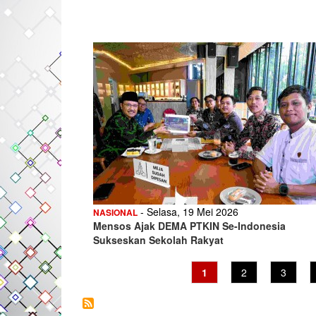
- Selasa, 19 Mei 2026
NASIONAL
Mensos Ajak DEMA PTKIN Se-Indonesia
Sukseskan Sekolah Rakyat
Current
1
Page
2
Page
3
page