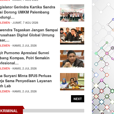
gislator Gerindra Kartika Sandra
si Dorong UMKM Palembang
ndungi…
RLEMEN
- JUMAT, 7 AGU 2026
wendra Tegaskan Jangan Sampai
rusahaan Digital Global Untung
sar,…
RLEMEN
- KAMIS, 2 JUL 2026
git Purnomo Apresiasi Survei
tbang Kompas, Polri Semakin
ofesional…
RLEMEN
- KAMIS, 2 JUL 2026
ma Suryani Minta BPJS Perluas
rja Sama Penyediaan Layanan
th Lab
RLEMEN
- KAMIS, 2 JUL 2026
NEXT
KRIMINAL