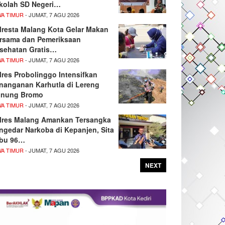
kolah SD Negeri…
WA TIMUR
- JUMAT, 7 AGU 2026
lresta Malang Kota Gelar Makan
rsama dan Pemeriksaan
sehatan Gratis…
WA TIMUR
- JUMAT, 7 AGU 2026
lres Probolinggo Intensifkan
nanganan Karhutla di Lereng
nung Bromo
WA TIMUR
- JUMAT, 7 AGU 2026
lres Malang Amankan Tersangka
ngedar Narkoba di Kepanjen, Sita
bu 96…
WA TIMUR
- JUMAT, 7 AGU 2026
NEXT