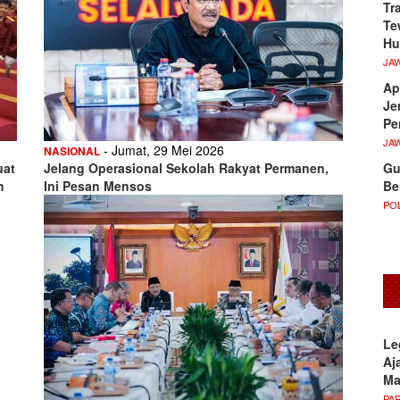
Tr
Te
Hu
JA
Ap
Je
Pe
JA
- Jumat, 29 Mei 2026
NASIONAL
Gu
uat
Jelang Operasional Sekolah Rakyat Permanen,
Be
h
Ini Pesan Mensos
POL
Le
Aj
M
PA