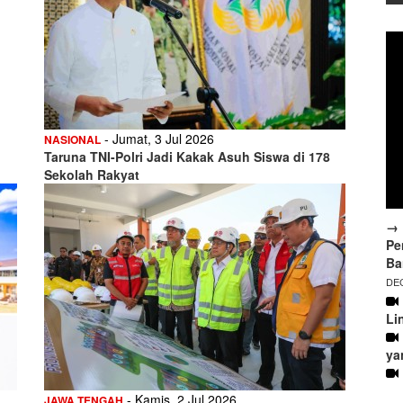
- Jumat, 3 Jul 2026
NASIONAL
Taruna TNI-Polri Jadi Kakak Asuh Siswa di 178
Sekolah Rakyat
→ 
Pe
Ba
DEC
Li
ya
- Kamis, 2 Jul 2026
JAWA TENGAH