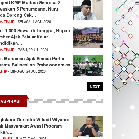
agedi KMP Mutiara Sentosa 2
waskan 5 Penumpang, Nurul
da Dorong Cek…
WA TIMUR
- SELASA, 4 AGU 2026
el 1.000 Siswa di Tanggul, Bupati
mber Ajak Pelajar Kejar
ndidikan…
WA TIMUR
- RABU, 29 JUL 2026
s Muhaimin Ajak Semua Partai
rsatu Sukseskan Prabowonomics
ITIK
- MINGGU, 26 JUL 2026
NEXT
ASPIRASI
gislator Gerindra Wihadi Wiyanto
ak Masyarakat Awasi Program
akan…
RLEMEN
- JUMAT, 7 AGU 2026