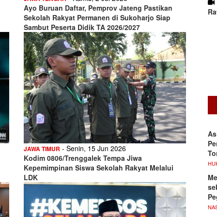
Ayo Buruan Daftar, Pemprov Jateng Pastikan
Ra
Sekolah Rakyat Permanen di Sukoharjo Siap
Sambut Peserta Didik TA 2026/2027
As
Pe
- Senin, 15 Jun 2026
JAWA TIMUR
To
Kodim 0806/Trenggalek Tempa Jiwa
HU
Kepemimpinan Siswa Sekolah Rakyat Melalui
Me
LDK
se
Pe
NA