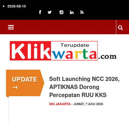
Skip
2026-08-10
to
main
content
UPDATE
Menkop Bawa Semangat
→
Koperasi ke Festival
Lembah Baliem Wamena
NASIONAL
- JUMAT, 7 AGU 2026