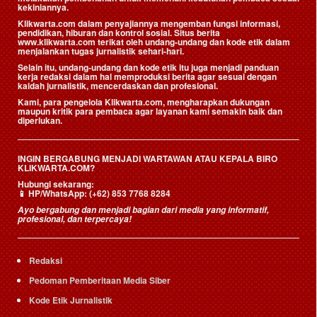
kekiniannya.
Klikwarta.com dalam penyajiannya mengemban fungsi informasi,
pendidikan, hiburan dan kontrol sosial. Situs berita
www.klikwarta.com terikat oleh undang-undang dan kode etik dalam
menjalankan tugas jurnalistik sehari-hari.
Selain itu, undang-undang dan kode etik itu juga menjadi panduan
kerja redaksi dalam hal memproduksi berita agar sesuai dengan
kaidah jurnalistik, mencerdaskan dan profesional.
Kami, para pengelola Klikwarta.com, mengharapkan dukungan
maupun kritik para pembaca agar layanan kami semakin baik dan
diperlukan.
INGIN BERGABUNG MENJADI WARTAWAN ATAU KEPALA BIRO
KLIKWARTA.COM?
Hubungi sekarang:
📱
HP/WhatsApp:
(+62) 853 7768 8284
Ayo bergabung dan menjadi bagian dari media yang informatif,
profesional, dan terpercaya!
Redaksi
Pedoman Pemberitaan Media Siber
Kode Etik Jurnalistik