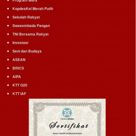
KopdesKel Merah Putih
Sekolah Rakyat
Swasembada Pangan
TNI Bersama Rakyat
Investasi
Seni dan Budaya
ASEAN
BRICS
AIPA
KTT G20
KTT IAF