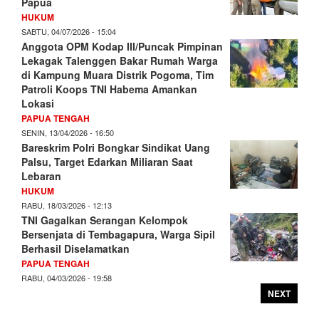
Papua
HUKUM
SABTU, 04/07/2026 - 15:04
Anggota OPM Kodap III/Puncak Pimpinan
Lekagak Talenggen Bakar Rumah Warga
di Kampung Muara Distrik Pogoma, Tim
Patroli Koops TNI Habema Amankan
Lokasi
PAPUA TENGAH
SENIN, 13/04/2026 - 16:50
Bareskrim Polri Bongkar Sindikat Uang
Palsu, Target Edarkan Miliaran Saat
Lebaran
HUKUM
RABU, 18/03/2026 - 12:13
TNI Gagalkan Serangan Kelompok
Bersenjata di Tembagapura, Warga Sipil
Berhasil Diselamatkan
PAPUA TENGAH
RABU, 04/03/2026 - 19:58
NEXT