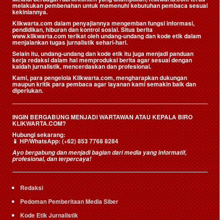
melakukan pembenahan untuk memenuhi kebutuhan pembaca sesuai
kekiniannya.
Klikwarta.com dalam penyajiannya mengemban fungsi informasi,
pendidikan, hiburan dan kontrol sosial. Situs berita
www.klikwarta.com terikat oleh undang-undang dan kode etik dalam
menjalankan tugas jurnalistik sehari-hari.
Selain itu, undang-undang dan kode etik itu juga menjadi panduan
kerja redaksi dalam hal memproduksi berita agar sesuai dengan
kaidah jurnalistik, mencerdaskan dan profesional.
Kami, para pengelola Klikwarta.com, mengharapkan dukungan
maupun kritik para pembaca agar layanan kami semakin baik dan
diperlukan.
INGIN BERGABUNG MENJADI WARTAWAN ATAU KEPALA BIRO
KLIKWARTA.COM?
Hubungi sekarang:
📱
HP/WhatsApp:
(+62) 853 7768 8284
Ayo bergabung dan menjadi bagian dari media yang informatif,
profesional, dan terpercaya!
Redaksi
Pedoman Pemberitaan Media Siber
Kode Etik Jurnalistik