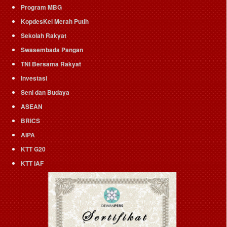
Program MBG
KopdesKel Merah Putih
Sekolah Rakyat
Swasembada Pangan
TNI Bersama Rakyat
Investasi
Seni dan Budaya
ASEAN
BRICS
AIPA
KTT G20
KTT IAF