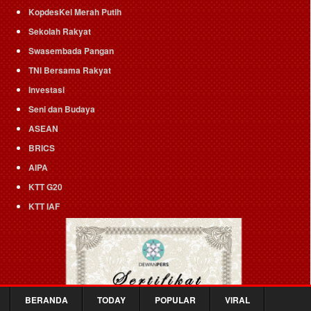
KopdesKel Merah Putih
Sekolah Rakyat
Swasembada Pangan
TNI Bersama Rakyat
Investasi
Seni dan Budaya
ASEAN
BRICS
AIPA
KTT G20
KTT IAF
BERANDA
TODAY
POPULAR
VIRAL