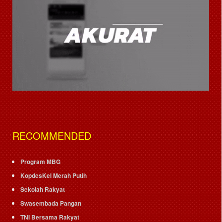
RECOMMENDED
Program MBG
KopdesKel Merah Putih
Sekolah Rakyat
Swasembada Pangan
TNI Bersama Rakyat