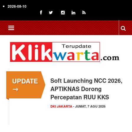
Skip
2026-08-10
to
main
content
UPDATE
Menkop Bawa Semangat
→
Koperasi ke Festival
Lembah Baliem Wamena
NASIONAL
- JUMAT, 7 AGU 2026