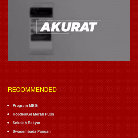
RECOMMENDED
Program MBG
KopdesKel Merah Putih
Sekolah Rakyat
Swasembada Pangan