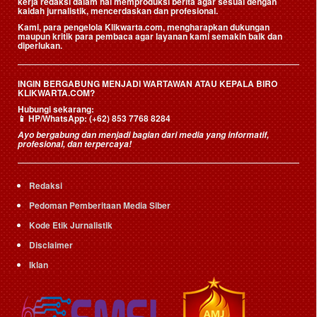
kerja redaksi dalam hal memproduksi berita agar sesuai dengan
kaidah jurnalistik, mencerdaskan dan profesional.
Kami, para pengelola Klikwarta.com, mengharapkan dukungan
maupun kritik para pembaca agar layanan kami semakin baik dan
diperlukan.
INGIN BERGABUNG MENJADI WARTAWAN ATAU KEPALA BIRO
KLIKWARTA.COM?
Hubungi sekarang:
📱
HP/WhatsApp:
(+62) 853 7768 8284
Ayo bergabung dan menjadi bagian dari media yang informatif,
profesional, dan terpercaya!
Redaksi
Pedoman Pemberitaan Media Siber
Kode Etik Jurnalistik
Disclaimer
Iklan