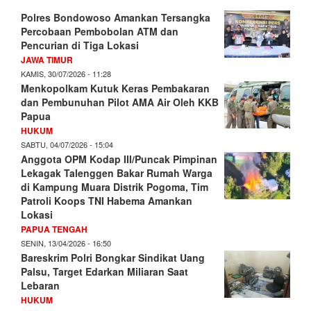
Polres Bondowoso Amankan Tersangka
Percobaan Pembobolan ATM dan
Pencurian di Tiga Lokasi
JAWA TIMUR
KAMIS, 30/07/2026 - 11:28
Menkopolkam Kutuk Keras Pembakaran
dan Pembunuhan Pilot AMA Air Oleh KKB
Papua
HUKUM
SABTU, 04/07/2026 - 15:04
Anggota OPM Kodap III/Puncak Pimpinan
Lekagak Talenggen Bakar Rumah Warga
di Kampung Muara Distrik Pogoma, Tim
Patroli Koops TNI Habema Amankan
Lokasi
PAPUA TENGAH
SENIN, 13/04/2026 - 16:50
Bareskrim Polri Bongkar Sindikat Uang
Palsu, Target Edarkan Miliaran Saat
Lebaran
HUKUM