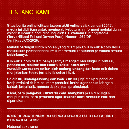
TENTANG KAMI
Situs berita online Klikwarta.com aktif online sejak Januari 2017,
media ini didirikan untuk menjawab kebutuhan informasi melalui dunia
cyber. Klikwarta.com dinaungi oleh
PT. Wahana Bintang Media
(Terverifikasi Faktual Dewan Pers)
, Nomor : 363/DP-
Verifikasi/K/X/2025.
Melalui berbagai rubrik/konten yang ditampilkan, Klikwarta.com terus
melakukan pembenahan untuk memenuhi kebutuhan pembaca sesuai
kekiniannya.
Klikwarta.com dalam penyajiannya mengemban fungsi informasi,
pendidikan, hiburan dan kontrol sosial. Situs berita
www.klikwarta.com terikat oleh undang-undang dan kode etik dalam
menjalankan tugas jurnalistik sehari-hari.
Selain itu, undang-undang dan kode etik itu juga menjadi panduan
kerja redaksi dalam hal memproduksi berita agar sesuai dengan
kaidah jurnalistik, mencerdaskan dan profesional.
Kami, para pengelola Klikwarta.com, mengharapkan dukungan
maupun kritik para pembaca agar layanan kami semakin baik dan
diperlukan.
INGIN BERGABUNG MENJADI WARTAWAN ATAU KEPALA BIRO
KLIKWARTA.COM?
Hubungi sekarang: