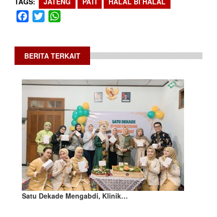
TAGS
JATENG
PATI
HALAL BI HALAL
Facebook
Twitter
WhatsApp
BERITA TERKAIT
Satu Dekade Mengabdi, Klinik…