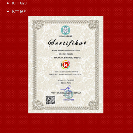
KTT G20
KTT IAF