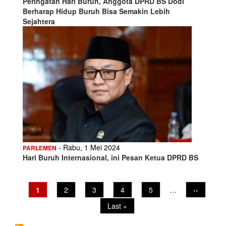
Peringatan Hari Buruh, Anggota DPRD BS Dodi
Berharap Hidup Buruh Bisa Semakin Lebih
Sejahtera
- Rabu, 1 Mei 2024
PARLEMEN
Hari Buruh Internasional, ini Pesan Ketua DPRD BS
Pagination
Current
1
Page
2
Page
3
Page
4
Page
5
…
Next
››
page
page
Last
Last »
page