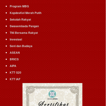
Program MBG
KopdesKel Merah Putih
Sekolah Rakyat
Swasembada Pangan
TNI Bersama Rakyat
Investasi
Seni dan Budaya
ASEAN
BRICS
AIPA
KTT G20
KTT IAF