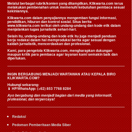
Melalui berbagai rubrik/konten yang ditampilkan, Klikwarta.com terus
melakukan pembenahan untuk memenuhi kebutuhan pembaca sesuai
kekiniannya.
Klikwarta.com dalam penyajiannya mengemban fungsi informasi,
pendidikan, hiburan dan kontrol sosial. Situs berita
www.klikwarta.com terikat oleh undang-undang dan kode etik dalam
menjalankan tugas jurnalistik sehari-hari.
Selain itu, undang-undang dan kode etik itu juga menjadi panduan
kerja redaksi dalam hal memproduksi berita agar sesuai dengan
kaidah jurnalistik, mencerdaskan dan profesional.
Kami, para pengelola Klikwarta.com, mengharapkan dukungan
maupun kritik para pembaca agar layanan kami semakin baik dan
diperlukan.
INGIN BERGABUNG MENJADI WARTAWAN ATAU KEPALA BIRO
KLIKWARTA.COM?
Hubungi sekarang:
📱
HP/WhatsApp:
(+62) 853 7768 8284
Ayo bergabung dan menjadi bagian dari media yang informatif,
profesional, dan terpercaya!
Redaksi
Pedoman Pemberitaan Media Siber