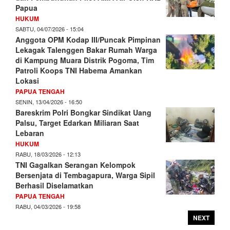
Papua
HUKUM
SABTU, 04/07/2026 - 15:04
Anggota OPM Kodap III/Puncak Pimpinan
Lekagak Talenggen Bakar Rumah Warga
di Kampung Muara Distrik Pogoma, Tim
Patroli Koops TNI Habema Amankan
Lokasi
PAPUA TENGAH
SENIN, 13/04/2026 - 16:50
Bareskrim Polri Bongkar Sindikat Uang
Palsu, Target Edarkan Miliaran Saat
Lebaran
HUKUM
RABU, 18/03/2026 - 12:13
TNI Gagalkan Serangan Kelompok
Bersenjata di Tembagapura, Warga Sipil
Berhasil Diselamatkan
PAPUA TENGAH
RABU, 04/03/2026 - 19:58
NEXT