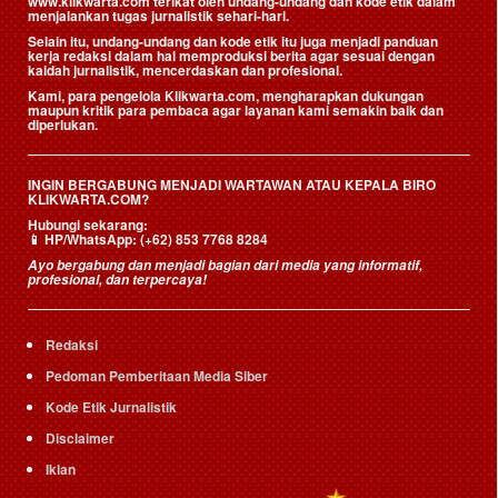
www.klikwarta.com terikat oleh undang-undang dan kode etik dalam
menjalankan tugas jurnalistik sehari-hari.
Selain itu, undang-undang dan kode etik itu juga menjadi panduan
kerja redaksi dalam hal memproduksi berita agar sesuai dengan
kaidah jurnalistik, mencerdaskan dan profesional.
Kami, para pengelola Klikwarta.com, mengharapkan dukungan
maupun kritik para pembaca agar layanan kami semakin baik dan
diperlukan.
INGIN BERGABUNG MENJADI WARTAWAN ATAU KEPALA BIRO
KLIKWARTA.COM?
Hubungi sekarang:
📱
HP/WhatsApp:
(+62) 853 7768 8284
Ayo bergabung dan menjadi bagian dari media yang informatif,
profesional, dan terpercaya!
Redaksi
Pedoman Pemberitaan Media Siber
Kode Etik Jurnalistik
Disclaimer
Iklan