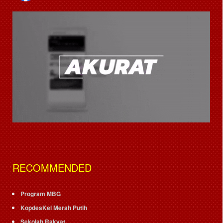
RECOMMENDED
Program MBG
KopdesKel Merah Putih
Sekolah Rakyat