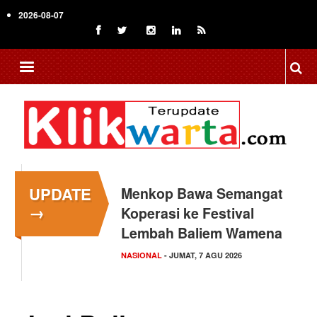
Skip
2026-08-07
to
main
content
UPDATE
Menkop Bawa Semangat
→
Koperasi ke Festival
Lembah Baliem Wamena
NASIONAL
- JUMAT, 7 AGU 2026