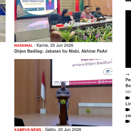
- Kamis, 25 Jun 2026
NASIONAL
Dirjen Badilag: Jabatan Itu Nisbi, Akhirat PaAri
→ 
Pe
Ba
DEC
Li
ya
- Sabtu, 20 Jun 2026
KAMPUS NEWS