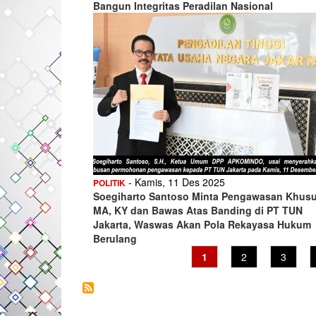
Bangun Integritas Peradilan Nasional
- Kamis, 11 Des 2025
POLITIK
Soegiharto Santoso Minta Pengawasan Khus
MA, KY dan Bawas Atas Banding di PT TUN
Jakarta, Waswas Akan Pola Rekayasa Hukum
Berulang
Current
1
Page
2
Page
3
page