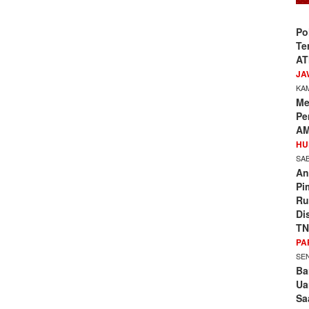
Po
Te
AT
JA
KAM
Me
Pe
AM
HU
SAB
An
Pi
Ru
Di
TN
PA
SEN
Ba
Ua
Sa