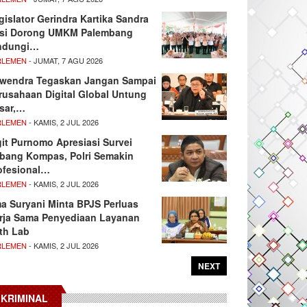
gislator Gerindra Kartika Sandra
si Dorong UMKM Palembang
ndungi…
RLEMEN
- JUMAT, 7 AGU 2026
wendra Tegaskan Jangan Sampai
rusahaan Digital Global Untung
sar,…
RLEMEN
- KAMIS, 2 JUL 2026
git Purnomo Apresiasi Survei
tbang Kompas, Polri Semakin
ofesional…
RLEMEN
- KAMIS, 2 JUL 2026
ma Suryani Minta BPJS Perluas
rja Sama Penyediaan Layanan
th Lab
RLEMEN
- KAMIS, 2 JUL 2026
NEXT
KRIMINAL