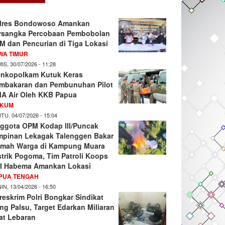
lres Bondowoso Amankan
rsangka Percobaan Pembobolan
M dan Pencurian di Tiga Lokasi
WA TIMUR
IS, 30/07/2026 - 11:28
nkopolkam Kutuk Keras
mbakaran dan Pembunuhan Pilot
A Air Oleh KKB Papua
KUM
TU, 04/07/2026 - 15:04
ggota OPM Kodap III/Puncak
mpinan Lekagak Talenggen Bakar
mah Warga di Kampung Muara
strik Pogoma, Tim Patroli Koops
I Habema Amankan Lokasi
PUA TENGAH
IN, 13/04/2026 - 16:50
reskrim Polri Bongkar Sindikat
ng Palsu, Target Edarkan Miliaran
at Lebaran