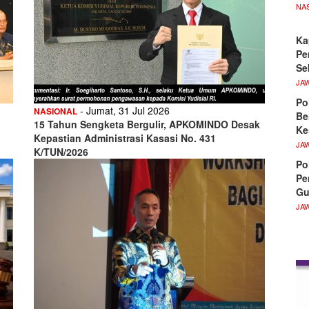
NA
Ka
Pe
Se
JA
Po
- Jumat, 31 Jul 2026
NASIONAL
Be
15 Tahun Sengketa Bergulir, APKOMINDO Desak
Ke
Kepastian Administrasi Kasasi No. 431
JA
K/TUN/2026
Po
Pe
Gu
JA