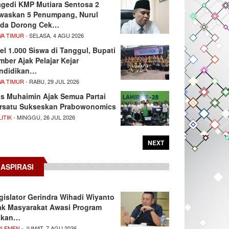
agedi KMP Mutiara Sentosa 2
waskan 5 Penumpang, Nurul
da Dorong Cek…
WA TIMUR
- SELASA, 4 AGU 2026
el 1.000 Siswa di Tanggul, Bupati
mber Ajak Pelajar Kejar
ndidikan…
WA TIMUR
- RABU, 29 JUL 2026
s Muhaimin Ajak Semua Partai
rsatu Sukseskan Prabowonomics
ITIK
- MINGGU, 26 JUL 2026
NEXT
ASPIRASI
gislator Gerindra Wihadi Wiyanto
ak Masyarakat Awasi Program
akan…
RLEMEN
- JUMAT, 7 AGU 2026