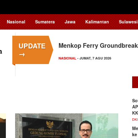
Nasional
Sumatera
Jawa
Kalimantan
Sulawesi
UPDATE
Menkop Ferry Groundbreak
Dosen Ilmu Komputer UPER
→
Pengelolaan…
NASIONAL
- JUMAT, 7 AGU 2026
KAMPUS NEWS
- JUMAT, 7 AGU 2026
So
AP
K
DKI
Me
ke