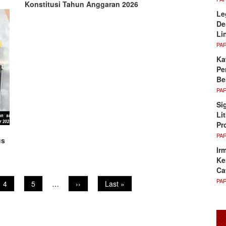
Konstitusi Tahun Anggaran 2026
Le
De
Li
PA
Ka
Pe
Be
PA
Si
Li
Pr
PA
us
Ir
Ke
Ca
PA
Page
4
Page
5
…
Next
››
Last
Last »
page
page