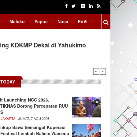
Maluku
Papua
Nusa
FoVi
ing KDKMP Dekai di Yahukimo
 Kembangkan Aplikasi Netrash,
TODAY
ft Launching NCC 2026,
TIKNAS Dorong Percepatan RUU
KS
 JAKARTA
- JUMAT, 7 AGU 2026
nkop Bawa Semangat Koperasi
 Festival Lembah Baliem Wamena