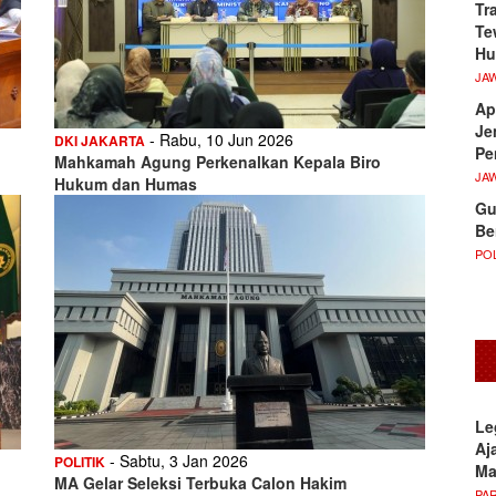
Tr
Te
Hu
JA
Ap
Je
- Rabu, 10 Jun 2026
DKI JAKARTA
Pe
Mahkamah Agung Perkenalkan Kepala Biro
JA
Hukum dan Humas
Gu
Be
POL
Le
Aj
- Sabtu, 3 Jan 2026
POLITIK
M
MA Gelar Seleksi Terbuka Calon Hakim
PA