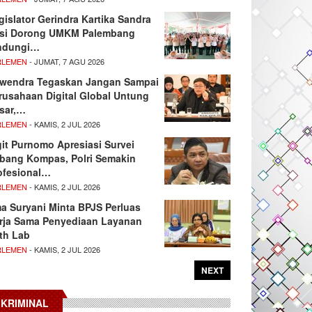
gislator Gerindra Kartika Sandra
si Dorong UMKM Palembang
ndungi…
RLEMEN
- JUMAT, 7 AGU 2026
wendra Tegaskan Jangan Sampai
rusahaan Digital Global Untung
sar,…
RLEMEN
- KAMIS, 2 JUL 2026
git Purnomo Apresiasi Survei
tbang Kompas, Polri Semakin
ofesional…
RLEMEN
- KAMIS, 2 JUL 2026
ma Suryani Minta BPJS Perluas
rja Sama Penyediaan Layanan
th Lab
RLEMEN
- KAMIS, 2 JUL 2026
NEXT
KRIMINAL