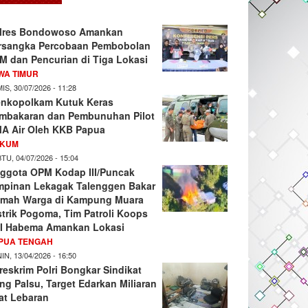
lres Bondowoso Amankan
rsangka Percobaan Pembobolan
M dan Pencurian di Tiga Lokasi
WA TIMUR
IS, 30/07/2026 - 11:28
nkopolkam Kutuk Keras
mbakaran dan Pembunuhan Pilot
A Air Oleh KKB Papua
KUM
TU, 04/07/2026 - 15:04
ggota OPM Kodap III/Puncak
mpinan Lekagak Talenggen Bakar
mah Warga di Kampung Muara
strik Pogoma, Tim Patroli Koops
I Habema Amankan Lokasi
PUA TENGAH
IN, 13/04/2026 - 16:50
reskrim Polri Bongkar Sindikat
ng Palsu, Target Edarkan Miliaran
at Lebaran