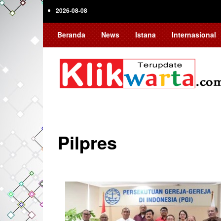
Skip
2026-08-08
to
main
Beranda
News
Istana
Internasional
content
Pilpres
Pagination