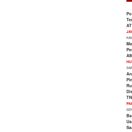
Po
Te
AT
JA
KAM
Me
Pe
AM
HU
SAB
An
Pi
Ru
Di
TN
PA
SEN
Ba
Ua
Sa