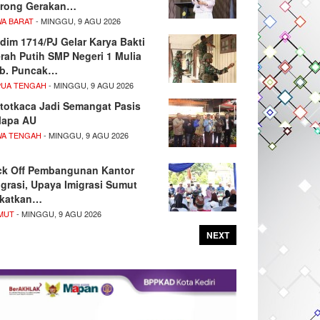
rong Gerakan…
WA BARAT
- MINGGU, 9 AGU 2026
dim 1714/PJ Gelar Karya Bakti
rah Putih SMP Negeri 1 Mulia
b. Puncak…
PUA TENGAH
- MINGGU, 9 AGU 2026
totkaca Jadi Semangat Pasis
lapa AU
WA TENGAH
- MINGGU, 9 AGU 2026
ck Off Pembangunan Kantor
igrasi, Upaya Imigrasi Sumut
katkan…
MUT
- MINGGU, 9 AGU 2026
NEXT