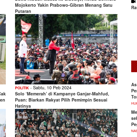
Mojokerto Yakin Prabowo-Gibran Menang Satu
Ra
Putaran
As
- Sabtu, 10 Peb 2024
POLITIK
Pe
Cak
Solo ‘Memerah’ di Kampanye Ganjar-Mahfud,
To
sen
Puan: Biarkan Rakyat Pilih Pemimpin Sesuai
HU
Hatinya
Me
se
Pe
NA