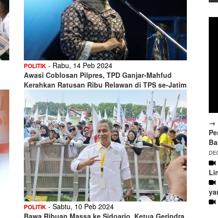
- Rabu, 14 Peb 2024
POLITIK
Awasi Coblosan Pilpres, TPD Ganjar-Mahfud
Kerahkan Ratusan Ribu Relawan di TPS se-Jatim
→ 
Pe
Ba
DEC
Li
ya
- Sabtu, 10 Peb 2024
POLITIK
Bawa Ribuan Massa ke Sidoarjo, Ketua Gerindra