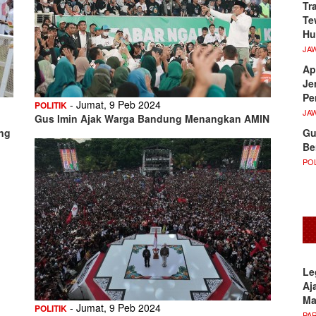
Tr
Te
Hu
JA
Ap
Je
Pe
- Jumat, 9 Peb 2024
POLITIK
JA
Gus Imin Ajak Warga Bandung Menangkan AMIN
Gu
ng
Be
POL
Le
Aj
M
- Jumat, 9 Peb 2024
POLITIK
PA