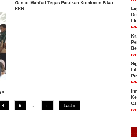
Ganjar-Mahfud Tegas Pastikan Komitmen Sikat
Le
KKN
De
Li
PA
Ka
Pe
Be
PA
Si
Li
Pr
PA
Ir
ga
Ke
Ca
Page
4
Page
5
…
Next
››
Last
Last »
PA
page
page