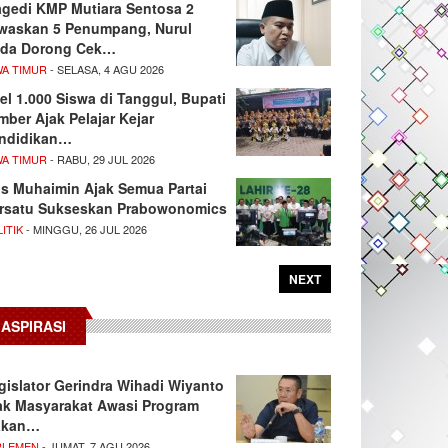
agedi KMP Mutiara Sentosa 2
waskan 5 Penumpang, Nurul
da Dorong Cek…
WA TIMUR
- SELASA, 4 AGU 2026
el 1.000 Siswa di Tanggul, Bupati
mber Ajak Pelajar Kejar
ndidikan…
WA TIMUR
- RABU, 29 JUL 2026
s Muhaimin Ajak Semua Partai
rsatu Sukseskan Prabowonomics
ITIK
- MINGGU, 26 JUL 2026
NEXT
ASPIRASI
gislator Gerindra Wihadi Wiyanto
ak Masyarakat Awasi Program
akan…
RLEMEN
- JUMAT, 7 AGU 2026