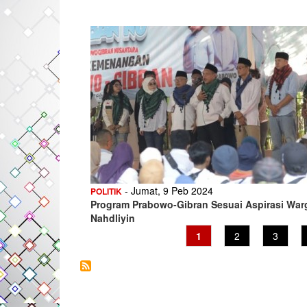
- Jumat, 9 Peb 2024
POLITIK
Program Prabowo-Gibran Sesuai Aspirasi War
Nahdliyin
Current
1
Page
2
Page
3
page