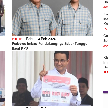
Do
JA
Ko
Me
Ka
PA
Ga
- Rabu, 14 Peb 2024
POLITIK
Se
Prabowo Imbau Pendukungnya Sabar Tunggu
JA
Hasil KPU
Ki
Im
De
SU