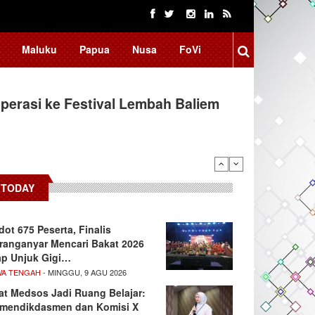
Maluku
Papua
Nusa
FoVi
erasi ke Festival Lembah Baliem
TODAY
dot 675 Peserta, Finalis
ranganyar Mencari Bakat 2026
ap Unjuk Gigi…
WA TENGAH
- MINGGU, 9 AGU 2026
at Medsos Jadi Ruang Belajar:
mendikdasmen dan Komisi X