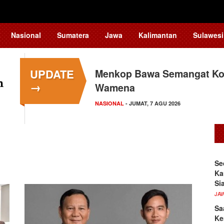
Nasional
Sumatera
Jawa
Kalimantan
Sulawesi
UPDATE
Menkop Bawa Semangat Kop
→
Wamena
NASIONAL
- JUMAT, 7 AGU 2026
Se
Ka
Si
JA
Sa
Ke