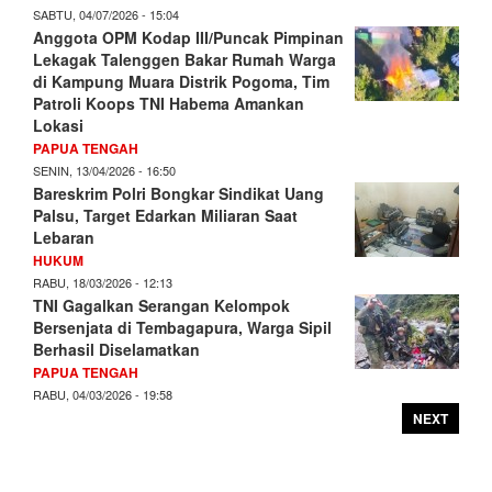
SABTU, 04/07/2026 - 15:04
Anggota OPM Kodap III/Puncak Pimpinan
Lekagak Talenggen Bakar Rumah Warga
di Kampung Muara Distrik Pogoma, Tim
Patroli Koops TNI Habema Amankan
Lokasi
PAPUA TENGAH
SENIN, 13/04/2026 - 16:50
Bareskrim Polri Bongkar Sindikat Uang
Palsu, Target Edarkan Miliaran Saat
Lebaran
HUKUM
RABU, 18/03/2026 - 12:13
TNI Gagalkan Serangan Kelompok
Bersenjata di Tembagapura, Warga Sipil
Berhasil Diselamatkan
PAPUA TENGAH
RABU, 04/03/2026 - 19:58
NEXT