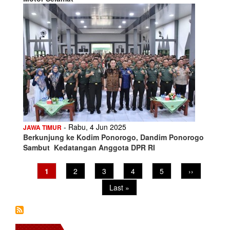
- Rabu, 4 Jun 2025
JAWA TIMUR
Berkunjung ke Kodim Ponorogo, Dandim Ponorogo
Sambut Kedatangan Anggota DPR RI
Pagination
Current
1
Page
2
Page
3
Page
4
Page
5
Next
››
page
page
Last
Last »
page