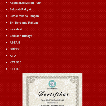
KopdesKel Merah Putih
Sekolah Rakyat
Swasembada Pangan
TNI Bersama Rakyat
Investasi
Seni dan Budaya
ASEAN
BRICS
AIPA
KTT G20
KTT IAF