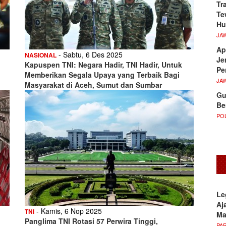
Tr
Te
Hu
JA
Ap
- Sabtu, 6 Des 2025
NASIONAL
Je
Kapuspen TNI: Negara Hadir, TNI Hadir, Untuk
Pe
Memberikan Segala Upaya yang Terbaik Bagi
JA
Masyarakat di Aceh, Sumut dan Sumbar
Gu
Be
POL
Le
Aj
- Kamis, 6 Nop 2025
TNI
M
Panglima TNI Rotasi 57 Perwira Tinggi,
PA