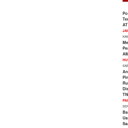
Po
Te
AT
JA
KAM
Me
Pe
AM
HU
SAB
An
Pi
Ru
Di
TN
PA
SEN
Ba
Ua
Sa