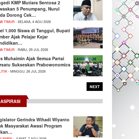
agedi KMP Mutiara Sentosa 2
waskan 5 Penumpang, Nurul
da Dorong Cek…
WA TIMUR
- SELASA, 4 AGU 2026
el 1.000 Siswa di Tanggul, Bupati
mber Ajak Pelajar Kejar
ndidikan…
WA TIMUR
- RABU, 29 JUL 2026
s Muhaimin Ajak Semua Partai
rsatu Sukseskan Prabowonomics
ITIK
- MINGGU, 26 JUL 2026
NEXT
ASPIRASI
gislator Gerindra Wihadi Wiyanto
ak Masyarakat Awasi Program
akan…
RLEMEN
- JUMAT, 7 AGU 2026