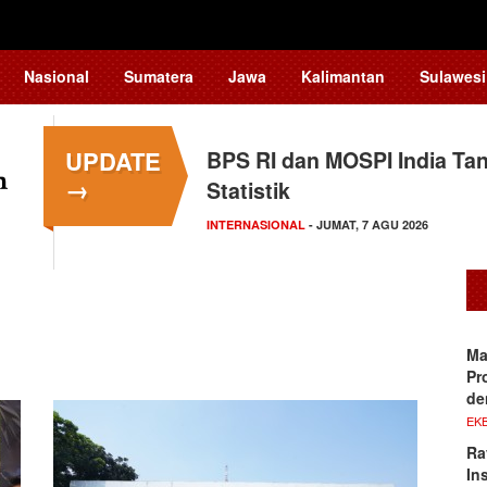
Nasional
Sumatera
Jawa
Kalimantan
Sulawesi
UPDATE
BPS RI dan MOSPI India Ta
→
Statistik
INTERNASIONAL
- JUMAT, 7 AGU 2026
Ma
Pr
de
EKB
Ra
In