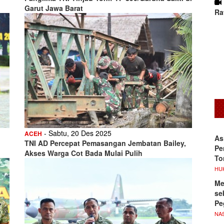
Garut Jawa Barat
Ra
- Sabtu, 20 Des 2025
ACEH
As
TNI AD Percepat Pemasangan Jembatan Bailey,
Pe
Akses Warga Cot Bada Mulai Pulih
To
HU
Me
se
Pe
NA