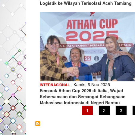
Logistik ke Wilayah Terisolasi Aceh Tamiang
- Kamis, 6 Nop 2025
INTERNASIONAL
Semarak Athan Cup 2025 di Italia, Wujud
Kebersamaan dan Semangat Kebangsaan
Mahasiswa Indonesia di Negeri Rantau
Current
1
Page
2
Page
3
page