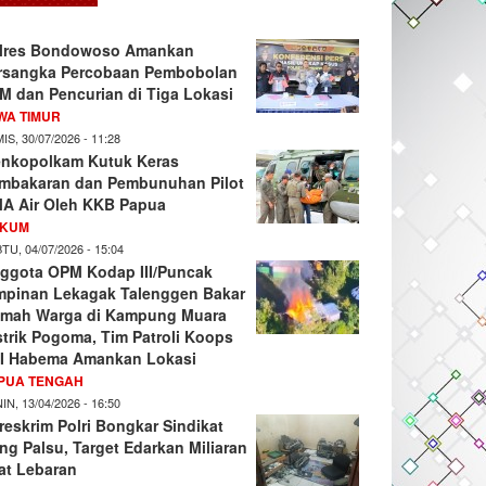
lres Bondowoso Amankan
rsangka Percobaan Pembobolan
M dan Pencurian di Tiga Lokasi
WA TIMUR
IS, 30/07/2026 - 11:28
nkopolkam Kutuk Keras
mbakaran dan Pembunuhan Pilot
A Air Oleh KKB Papua
KUM
TU, 04/07/2026 - 15:04
ggota OPM Kodap III/Puncak
mpinan Lekagak Talenggen Bakar
mah Warga di Kampung Muara
strik Pogoma, Tim Patroli Koops
I Habema Amankan Lokasi
PUA TENGAH
IN, 13/04/2026 - 16:50
reskrim Polri Bongkar Sindikat
ng Palsu, Target Edarkan Miliaran
at Lebaran