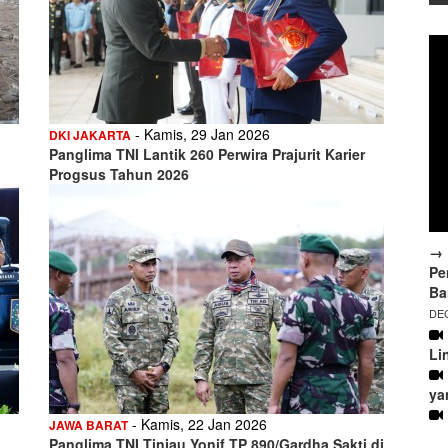
- Kamis, 29 Jan 2026
DKI JAKARTA
Panglima TNI Lantik 260 Perwira Prajurit Karier
Progsus Tahun 2026
→ 
Pe
Ba
DEC
Li
ya
- Kamis, 22 Jan 2026
JAWA BARAT
Panglima TNI Tinjau Yonif TP 890/Gardha Sakti di