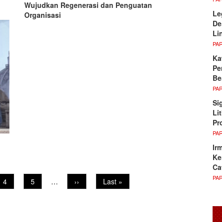
Wujudkan Regenerasi dan Penguatan
Le
Organisasi
De
Li
PA
Ka
Pe
Be
PA
Si
Li
Pr
PA
Ir
Ke
Ca
PA
Page
4
Page
5
…
Next
››
Last
Last »
page
page