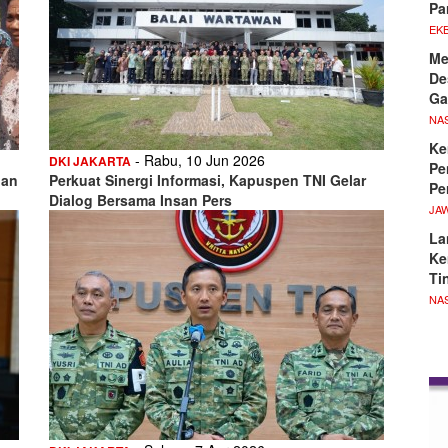
Pa
EKB
Me
De
Ga
NA
Ke
- Rabu, 10 Jun 2026
DKI JAKARTA
Pe
han
Perkuat Sinergi Informasi, Kapuspen TNI Gelar
Pe
Dialog Bersama Insan Pers
JA
La
Ke
Ti
NA