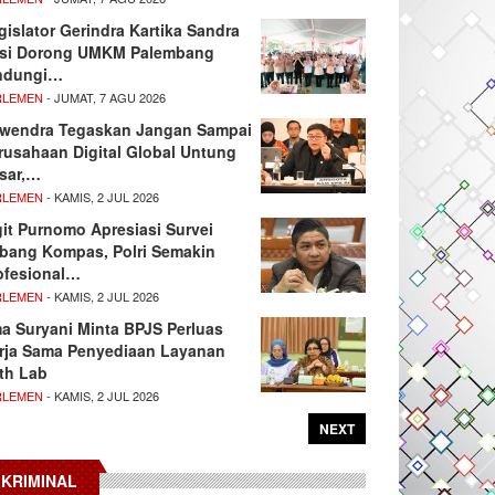
gislator Gerindra Kartika Sandra
si Dorong UMKM Palembang
ndungi…
RLEMEN
- JUMAT, 7 AGU 2026
wendra Tegaskan Jangan Sampai
rusahaan Digital Global Untung
sar,…
RLEMEN
- KAMIS, 2 JUL 2026
git Purnomo Apresiasi Survei
tbang Kompas, Polri Semakin
ofesional…
RLEMEN
- KAMIS, 2 JUL 2026
ma Suryani Minta BPJS Perluas
rja Sama Penyediaan Layanan
th Lab
RLEMEN
- KAMIS, 2 JUL 2026
NEXT
KRIMINAL