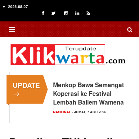
Skip
2026-08-07
to
main
content
UPDATE
Menkop Bawa Semangat
Tingkatkan Daya Saing
→
Koperasi ke Festival
Indonesia, BRIN Fokus
Lembah Baliem Wamena
Kembangkan Teknologi…
NASIONAL
NASIONAL
- JUMAT, 7 AGU 2026
- JUMAT, 7 AGU 2026