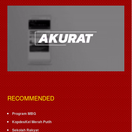
RECOMMENDED
Program MBG
KopdesKel Merah Putih
Sekolah Rakyat